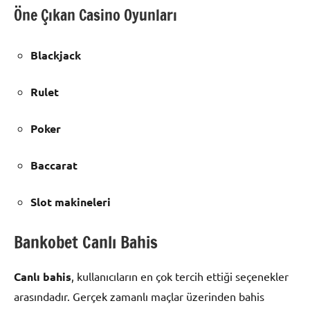
Öne Çıkan Casino Oyunları
Blackjack
Rulet
Poker
Baccarat
Slot makineleri
Bankobet Canlı Bahis
Canlı bahis
, kullanıcıların en çok tercih ettiği seçenekler
arasındadır. Gerçek zamanlı maçlar üzerinden bahis