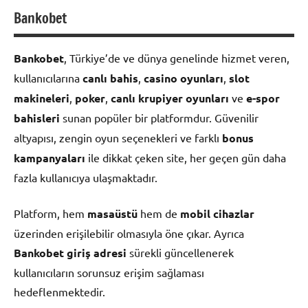
Bankobet
Bankobet
, Türkiye’de ve dünya genelinde hizmet veren,
kullanıcılarına
canlı bahis
,
casino oyunları
,
slot
makineleri
,
poker
,
canlı krupiyer oyunları
ve
e-spor
bahisleri
sunan popüler bir platformdur. Güvenilir
altyapısı, zengin oyun seçenekleri ve farklı
bonus
kampanyaları
ile dikkat çeken site, her geçen gün daha
fazla kullanıcıya ulaşmaktadır.
Platform, hem
masaüstü
hem de
mobil cihazlar
üzerinden erişilebilir olmasıyla öne çıkar. Ayrıca
Bankobet giriş adresi
sürekli güncellenerek
kullanıcıların sorunsuz erişim sağlaması
hedeflenmektedir.