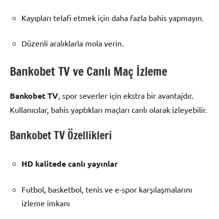
Kayıpları telafi etmek için daha fazla bahis yapmayın.
Düzenli aralıklarla mola verin.
Bankobet TV ve Canlı Maç İzleme
Bankobet TV
, spor severler için ekstra bir avantajdır.
Kullanıcılar, bahis yaptıkları maçları canlı olarak izleyebilir.
Bankobet TV Özellikleri
HD kalitede canlı yayınlar
Futbol, basketbol, tenis ve e-spor karşılaşmalarını
izleme imkanı