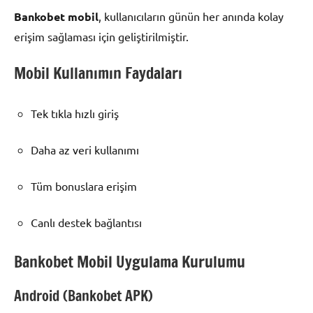
Bankobet mobil
, kullanıcıların günün her anında kolay
erişim sağlaması için geliştirilmiştir.
Mobil Kullanımın Faydaları
Tek tıkla hızlı giriş
Daha az veri kullanımı
Tüm bonuslara erişim
Canlı destek bağlantısı
Bankobet Mobil Uygulama Kurulumu
Android (Bankobet APK)