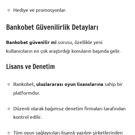
Hediye ve promosyonlar
Bankobet Güvenilirlik Detayları
Bankobet güvenilir mi
sorusu, özellikle yeni
kullanıcıların en çok araştırdığı konuların başında gelir.
Lisans ve Denetim
Bankobet,
uluslararası oyun lisanslarına
sahip bir
platformdur.
Düzenli olarak bağımsız denetim firmaları tarafından
kontrol edilir.
Tüm oyun sağlayıcıları lisanslı yazılım şirketlerinden