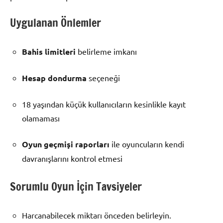
Uygulanan Önlemler
Bahis limitleri
belirleme imkanı
Hesap dondurma
seçeneği
18 yaşından küçük kullanıcıların kesinlikle kayıt
olamaması
Oyun geçmişi raporları
ile oyuncuların kendi
davranışlarını kontrol etmesi
Sorumlu Oyun İçin Tavsiyeler
Harcanabilecek miktarı önceden belirleyin.