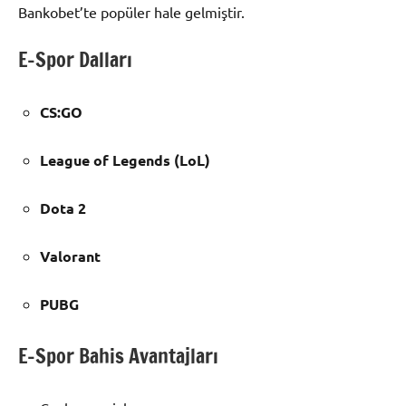
Bankobet’te popüler hale gelmiştir.
E-Spor Dalları
CS:GO
League of Legends (LoL)
Dota 2
Valorant
PUBG
E-Spor Bahis Avantajları