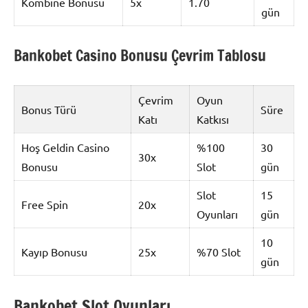
Kombine Bonusu
5x
1.70
gün
Bankobet Casino Bonusu Çevrim Tablosu
Çevrim
Oyun
Bonus Türü
Süre
Katı
Katkısı
Hoş Geldin Casino
%100
30
30x
Bonusu
Slot
gün
Slot
15
Free Spin
20x
Oyunları
gün
10
Kayıp Bonusu
25x
%70 Slot
gün
Bankobet Slot Oyunları