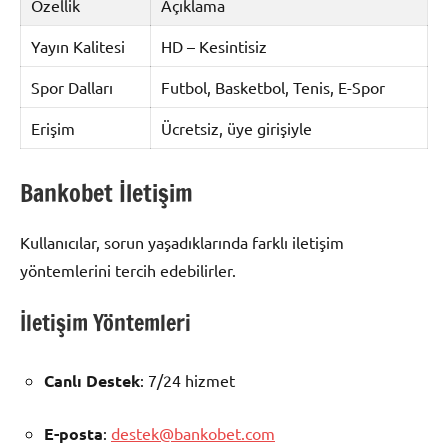
Özellik
Açıklama
Yayın Kalitesi
HD – Kesintisiz
Spor Dalları
Futbol, Basketbol, Tenis, E-Spor
Erişim
Ücretsiz, üye girişiyle
Bankobet İletişim
Kullanıcılar, sorun yaşadıklarında farklı iletişim
yöntemlerini tercih edebilirler.
İletişim Yöntemleri
Canlı Destek
: 7/24 hizmet
E-posta
:
destek@bankobet.com