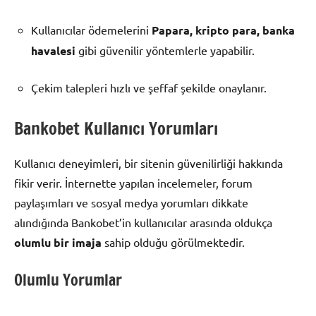
Kullanıcılar ödemelerini
Papara, kripto para, banka
havalesi
gibi güvenilir yöntemlerle yapabilir.
Çekim talepleri hızlı ve şeffaf şekilde onaylanır.
Bankobet Kullanıcı Yorumları
Kullanıcı deneyimleri, bir sitenin güvenilirliği hakkında
fikir verir. İnternette yapılan incelemeler, forum
paylaşımları ve sosyal medya yorumları dikkate
alındığında Bankobet’in kullanıcılar arasında oldukça
olumlu bir imaja
sahip olduğu görülmektedir.
Olumlu Yorumlar