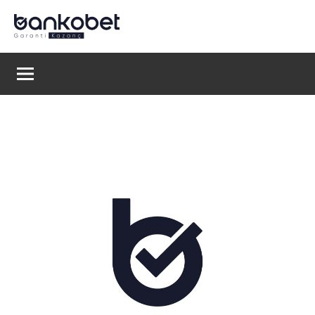
İçeriğe
geç
Bankobet
Bankobet
Websitesi
Giriş