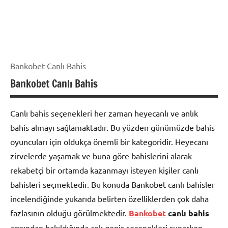
Bankobet Canlı Bahis
Bankobet Canlı Bahis
Canlı bahis seçenekleri her zaman heyecanlı ve anlık
bahis almayı sağlamaktadır. Bu yüzden günümüzde bahis
oyuncuları için oldukça önemli bir kategoridir. Heyecanı
zirvelerde yaşamak ve buna göre bahislerini alarak
rekabetçi bir ortamda kazanmayı isteyen kişiler canlı
bahisleri seçmektedir. Bu konuda Bankobet canlı bahisler
incelendiğinde yukarıda belirten özelliklerden çok daha
fazlasının olduğu görülmektedir.
Bankobet
canlı bahis
açısından bakıldığında çok geniş seçenekleri sunarken