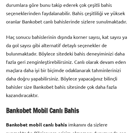
durumlara göre bunu takip ederek çok çeşitli bahis
seçeneklerinden faydalanabilir. Bahis çeşitliliği ve yüksek
oranlar Bankobet canlı bahislerinde sizlere sunulmaktadır.
Maç sonucu bahislerinin dışında korner sayısı, kat sayısı ya
da gol sayısı gibi alternatif detaylı seçenekler de
bulunmaktadır. Böylece sitedeki bahis deneyiminizi daha
fazla geri zenginleştirebilirsiniz. Canlı olarak devam eden
maçlara daha iyi bir biçimde odaklanarak tahminlerinizi
daha doğru yapabilirsiniz. Böylece yapacağınız bilinçli
bahisler size Bankobet bahis sitesinde çok daha fazla
kazandıracaktır.
Bankobet Mobil Canlı Bahis
Bankobet mobil canlı bahis
imkanını da sizlere
sunmaktadır. Bilgisayara erişim olmaması durumunda cep