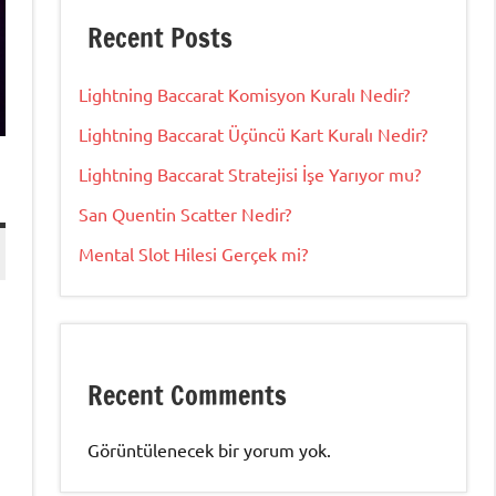
Recent Posts
Lightning Baccarat Komisyon Kuralı Nedir?
Lightning Baccarat Üçüncü Kart Kuralı Nedir?
Lightning Baccarat Stratejisi İşe Yarıyor mu?
San Quentin Scatter Nedir?
Mental Slot Hilesi Gerçek mi?
Recent Comments
Görüntülenecek bir yorum yok.