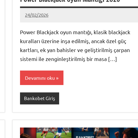
24/02/2026
Bankobet
Yorum
yapılmamış
Power Blackjack oyun mantığı, klasik blackjack
kuralları üzerine inşa edilmiş, ancak özel güç
kartları, ek yan bahisler ve geliştirilmiş çarpan
sistemi ile zenginleştirilmiş bir masa […]
Devamını oku
Bankobet Giriş