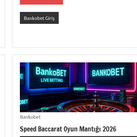
Bankobet Giriş
Bankobet
Speed Baccarat Oyun Mantığı 2026