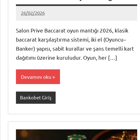
26/02/2026
Bankobet
Yorum
yapılmamış
Salon Prive Baccarat oyun mantığı 2026, klasik
baccarat karşılaştırma sistemi, iki el (Oyuncu–
Banker) yapısı, sabit kurallar ve şans temelli kart
dağıtımı üzerine kuruludur. Oyun, her […]
Devamını oku
Bankobet Giriş