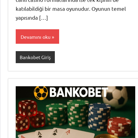
katılabildiği bir masa oyunudur. Oyunun temel
yapısında […]
Devamını oku
Bankobet Giriş