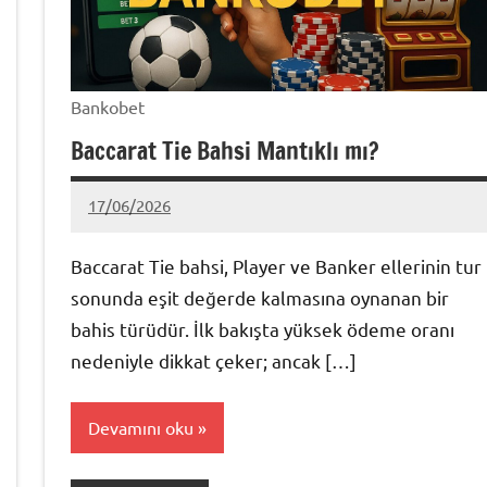
Bankobet
Baccarat Tie Bahsi Mantıklı mı?
17/06/2026
Bankobet
Yorum
yapılmamış
Baccarat Tie bahsi, Player ve Banker ellerinin tur
sonunda eşit değerde kalmasına oynanan bir
bahis türüdür. İlk bakışta yüksek ödeme oranı
nedeniyle dikkat çeker; ancak […]
Devamını oku