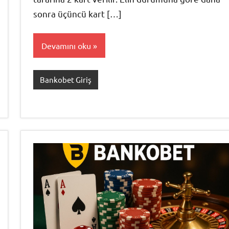
sonra üçüncü kart […]
Devamını oku
Bankobet Giriş