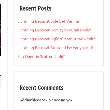
Recent Posts
Lightning Baccarat Side Bet Var mı?
Lightning Baccarat Komisyon Kuralı Nedir?
Lightning Baccarat Üçüncü Kart Kuralı Nedir?
Lightning Baccarat Stratejisi İşe Yarıyor mu?
San Quentin Scatter Nedir?
Recent Comments
Görüntülenecek bir yorum yok.