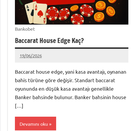
Bankobet
Baccarat House Edge Kaç?
19/06/2026
Bankobet
Yorum
yapılmamış
Baccarat house edge, yani kasa avantajı, oynanan
bahis türüne göre değişir. Standart baccarat
oyununda en düşük kasa avantajı genellikle
Banker bahsinde bulunur. Banker bahsinin house
[…]
Devamını oku