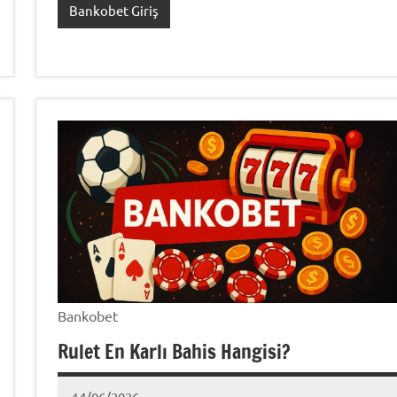
Bankobet Giriş
Bankobet
Rulet En Karlı Bahis Hangisi?
14/06/2026