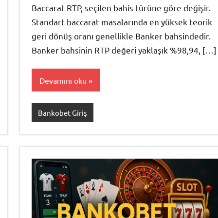
Baccarat RTP, seçilen bahis türüne göre değişir.
Standart baccarat masalarında en yüksek teorik
geri dönüş oranı genellikle Banker bahsindedir.
Banker bahsinin RTP değeri yaklaşık %98,94, […]
Devamını oku
Bankobet Giriş