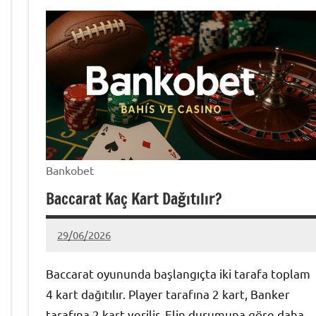
Bankobet
Baccarat Kaç Kart Dağıtılır?
29/06/2026
Bankobet
Yorum
yapılmamış
Baccarat oyununda başlangıçta iki tarafa toplam
4 kart dağıtılır. Player tarafına 2 kart, Banker
tarafına 2 kart verilir. Elin durumuna göre daha