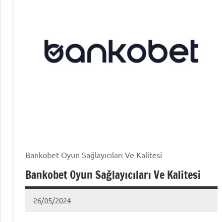
Bankobet Oyun Sağlayıcıları Ve Kalitesi
Bankobet Oyun Sağlayıcıları Ve Kalitesi
26/05/2024
Bankobet
Yorum
yapılmamış