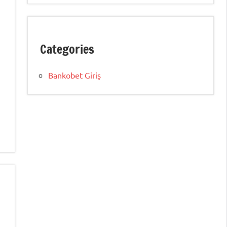
Categories
Bankobet Giriş