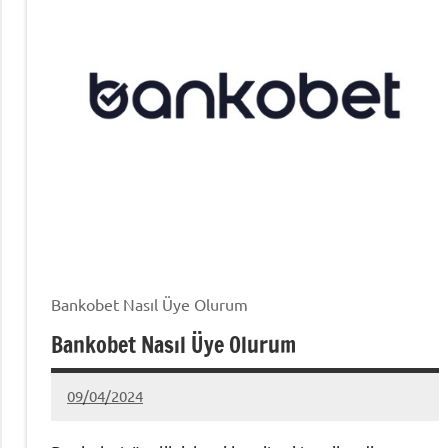
Bankobet Nasıl Üye Olurum
Bankobet Nasıl Üye Olurum
09/04/2024
Bankobet
Yorum
yapılmamış