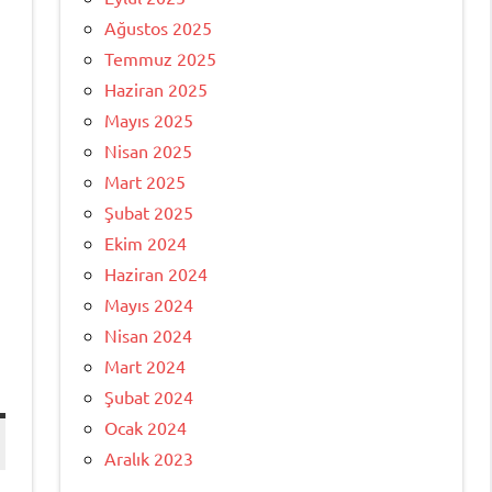
Ağustos 2025
Temmuz 2025
Haziran 2025
Mayıs 2025
Nisan 2025
Mart 2025
Şubat 2025
Ekim 2024
Haziran 2024
Mayıs 2024
Nisan 2024
Mart 2024
Şubat 2024
Ocak 2024
Aralık 2023