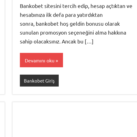
yapılmamış
Bankobet sitesini tercih edip, hesap açtıktan ve
hesabınıza ilk defa para yatırdıktan
sonra, bankobet hoş geldin bonusu olarak
sunulan promosyon seçeneğini alma hakkına
sahip olacaksınız. Ancak bu […]
Devamını oku
Bankobet Giriş