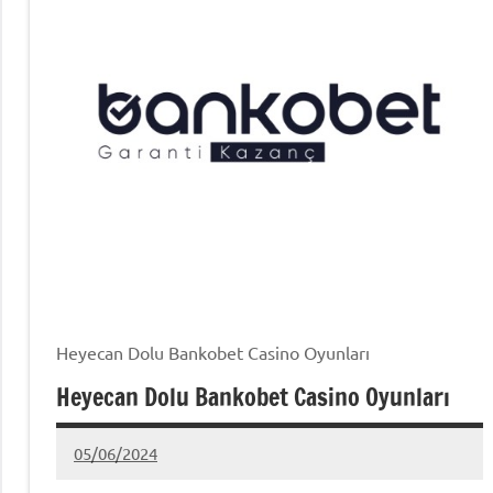
Heyecan Dolu Bankobet Casino Oyunları
Heyecan Dolu Bankobet Casino Oyunları
05/06/2024
Bankobet
Yorum