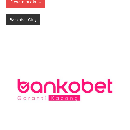
Devamını oku
Bankobet Giriş