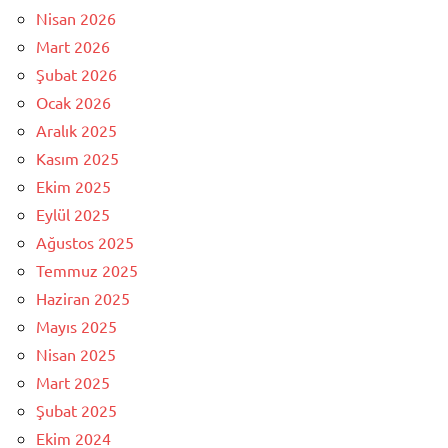
Nisan 2026
Mart 2026
Şubat 2026
Ocak 2026
Aralık 2025
Kasım 2025
Ekim 2025
Eylül 2025
Ağustos 2025
Temmuz 2025
Haziran 2025
Mayıs 2025
Nisan 2025
Mart 2025
Şubat 2025
Ekim 2024