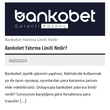
Bankobet Yatırma Limiti Nedir
Bankobet Yatırma Limiti Nedir?
09/03/2024
Bankobet
Yorum
yapılmamış
Bankobet üyelik işlemini yaptınız. Bahislerde kullanmak
ya da oyun oynayıp, oyunlardan para kazanma şansını
elde edebilirsiniz. Dolayısıyla bankobet yatırma limiti
nedir? Sorusunun karşılığına göre hesabınıza para
transfer […]