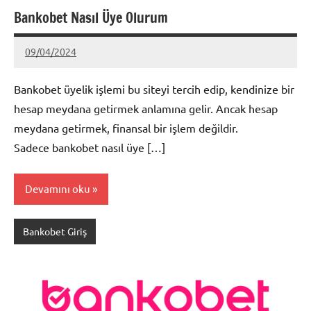
Bankobet Nasıl Üye Olurum
09/04/2024
Bankobet
Yorum
yapılmamış
Bankobet üyelik işlemi bu siteyi tercih edip, kendinize bir
hesap meydana getirmek anlamına gelir. Ancak hesap
meydana getirmek, finansal bir işlem değildir.
Sadece bankobet nasıl üye […]
Devamını oku
Bankobet Giriş