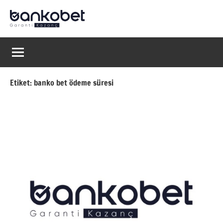
İçeriğe
geç
Bankobet
Bankobet
Websitesi
Giriş
Etiket:
banko bet ödeme süresi