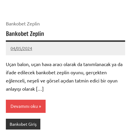
Bankobet Zeplin
Bankobet Zeplin
04/05/2024
Bankobet
Yorum
yapılmamış
Uçan balon, uçan hava aracı olarak da tanımlanacak ya da
ifade edilecek bankobet zeplin oyunu, gerçekten
eğlenceli, neşeli ve görsel açıdan tatmin edici bir oyun
anlayışı olarak […]
Devamını oku
Bankobet Giriş