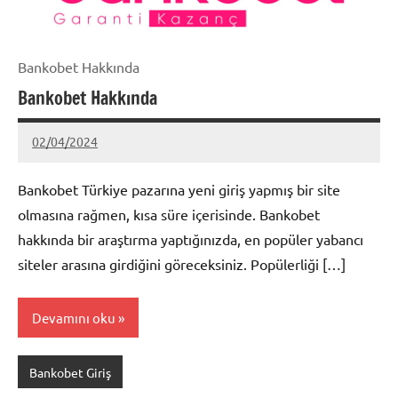
Bankobet Hakkında
Bankobet Hakkında
02/04/2024
Bankobet
Yorum
yapılmamış
Bankobet Türkiye pazarına yeni giriş yapmış bir site
olmasına rağmen, kısa süre içerisinde. Bankobet
hakkında bir araştırma yaptığınızda, en popüler yabancı
siteler arasına girdiğini göreceksiniz. Popülerliği […]
Devamını oku
Bankobet Giriş