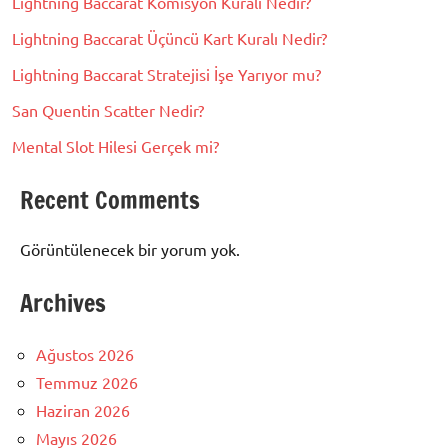
Lightning Baccarat Komisyon Kuralı Nedir?
Lightning Baccarat Üçüncü Kart Kuralı Nedir?
Lightning Baccarat Stratejisi İşe Yarıyor mu?
San Quentin Scatter Nedir?
Mental Slot Hilesi Gerçek mi?
Recent Comments
Görüntülenecek bir yorum yok.
Archives
Ağustos 2026
Temmuz 2026
Haziran 2026
Mayıs 2026