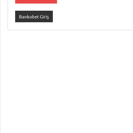
Bankobet Giriş