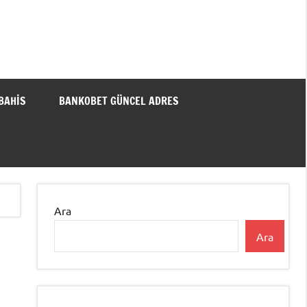
BAHIS
BANKOBET GÜNCEL ADRES
Ara
Ara