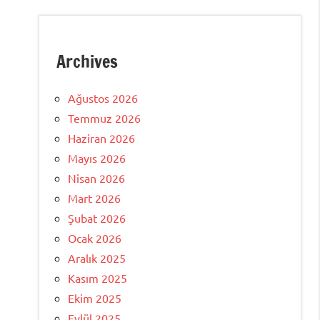
Archives
Ağustos 2026
Temmuz 2026
Haziran 2026
Mayıs 2026
Nisan 2026
Mart 2026
Şubat 2026
Ocak 2026
Aralık 2025
Kasım 2025
Ekim 2025
Eylül 2025