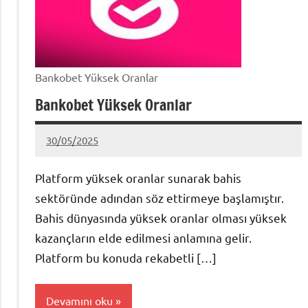
Bankobet Yüksek Oranlar
Bankobet Yüksek Oranlar
30/05/2025
Bankobet
Yorum
yapılmamış
Platform yüksek oranlar sunarak bahis
sektöründe adından söz ettirmeye başlamıştır.
Bahis dünyasında yüksek oranlar olması yüksek
kazançların elde edilmesi anlamına gelir.
Platform bu konuda rekabetli […]
Devamını oku