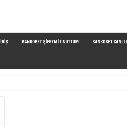
IRIŞ
BANKOBET ŞIFREMI UNUTTUM
BANKOBET CANLI 