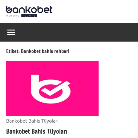
İçeriğe
geç
Bankobet
Bankobet
Websitesi
Giriş
Etiket:
Bankobet bahis rehberi
Bankobet Bahis Tüyoları
Bankobet Bahis Tüyoları