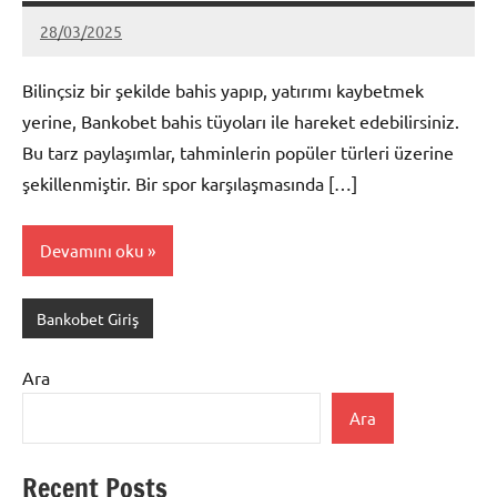
28/03/2025
Bankobet
Yorum
yapılmamış
Bilinçsiz bir şekilde bahis yapıp, yatırımı kaybetmek
yerine, Bankobet bahis tüyoları ile hareket edebilirsiniz.
Bu tarz paylaşımlar, tahminlerin popüler türleri üzerine
şekillenmiştir. Bir spor karşılaşmasında […]
Devamını oku
Bankobet Giriş
Ara
Ara
Recent Posts