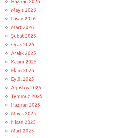
Haziran 2026
Mayıs 2026
Nisan 2026
Mart 2026
Şubat 2026
Ocak 2026
Aralık 2025
Kasım 2025
Ekim 2025
Eylül 2025
Ağustos 2025
Temmuz 2025
Haziran 2025
Mayıs 2025
Nisan 2025
Mart 2025