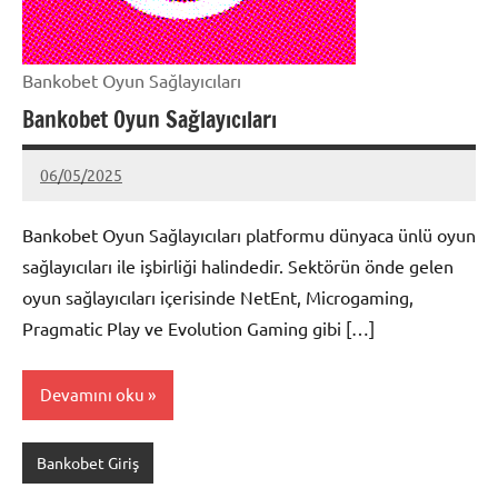
Bankobet Oyun Sağlayıcıları
Bankobet Oyun Sağlayıcıları
06/05/2025
Bankobet
Yorum
yapılmamış
Bankobet Oyun Sağlayıcıları platformu dünyaca ünlü oyun
sağlayıcıları ile işbirliği halindedir. Sektörün önde gelen
oyun sağlayıcıları içerisinde NetEnt, Microgaming,
Pragmatic Play ve Evolution Gaming gibi […]
Devamını oku
Bankobet Giriş