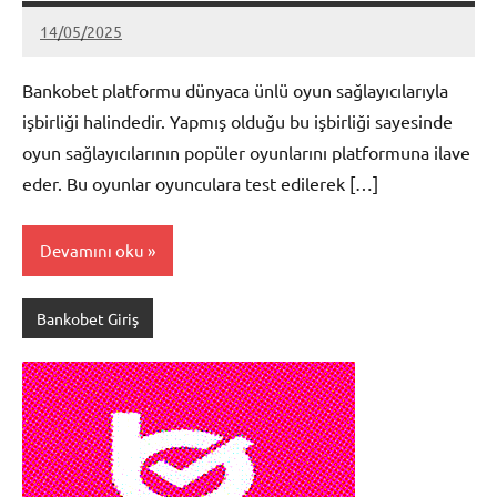
14/05/2025
Bankobet
Yorum
yapılmamış
Bankobet platformu dünyaca ünlü oyun sağlayıcılarıyla
işbirliği halindedir. Yapmış olduğu bu işbirliği sayesinde
oyun sağlayıcılarının popüler oyunlarını platformuna ilave
eder. Bu oyunlar oyunculara test edilerek […]
Devamını oku
Bankobet Giriş