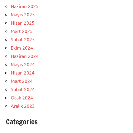
Haziran 2025
Mayıs 2025
Nisan 2025
Mart 2025
Şubat 2025
Ekim 2024
Haziran 2024
Mayıs 2024
Nisan 2024
Mart 2024
Şubat 2024
Ocak 2024
Aralık 2023
Categories