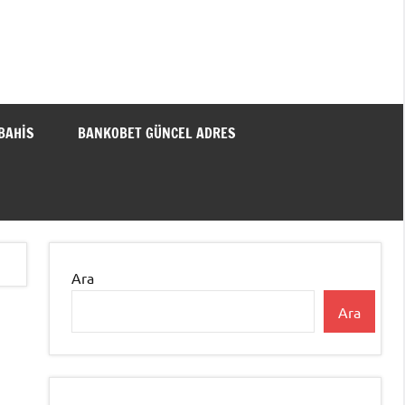
BAHIS
BANKOBET GÜNCEL ADRES
Ara
Ara