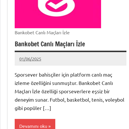
Bankobet Canlı Maçları İzle
Bankobet Canlı Maçları İzle
01/06/2025
Bankobet
Yorum
yapılmamış
Sporsever bahisçiler için platform canlı maç
izleme özelliğini sunmuştur. Bankobet Canlı
Maçları İzle özelliği sporseverlere eşsiz bir
deneyim sunar. Futbol, basketbol, tenis, voleybol
gibi popüler […]
Devamını oku