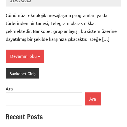
Bankobet
Yorum
yapılmamış
Günümüz teknolojik mesajlaşma programları ya da
türlerinden bir tanesi, Telegram olarak dikkat
çekmektedir. Bankobet grup anlayışı, bu sistem üzerine
dayatılmış bir şekilde karşınıza çıkacaktır. İsteğe […]
Devamını oku
Bankobet Giriş
Ara
Ara
Recent Posts