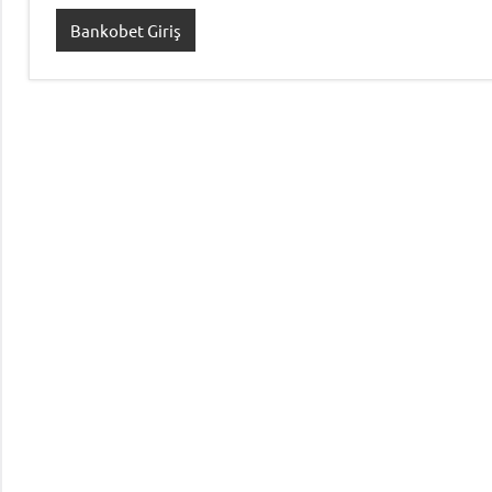
Bankobet Giriş