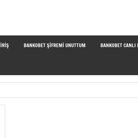
IRIŞ
BANKOBET ŞIFREMI UNUTTUM
BANKOBET CANLI 