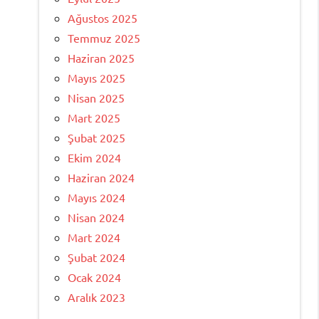
Ağustos 2025
Temmuz 2025
Haziran 2025
Mayıs 2025
Nisan 2025
Mart 2025
Şubat 2025
Ekim 2024
Haziran 2024
Mayıs 2024
Nisan 2024
Mart 2024
Şubat 2024
Ocak 2024
Aralık 2023