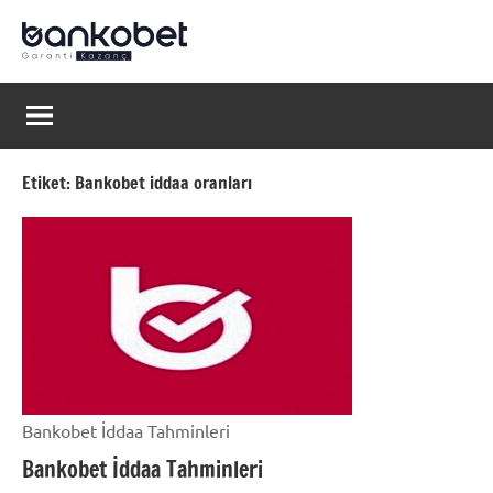
İçeriğe
geç
Bankobet
Bankobet
Websitesi
Giriş
Etiket:
Bankobet iddaa oranları
Bankobet İddaa Tahminleri
Bankobet İddaa Tahminleri