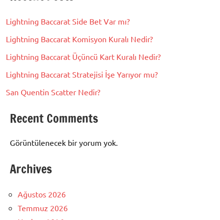
Lightning Baccarat Side Bet Var mı?
Lightning Baccarat Komisyon Kuralı Nedir?
Lightning Baccarat Üçüncü Kart Kuralı Nedir?
Lightning Baccarat Stratejisi İşe Yarıyor mu?
San Quentin Scatter Nedir?
Recent Comments
Görüntülenecek bir yorum yok.
Archives
Ağustos 2026
Temmuz 2026