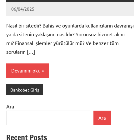
06/04/2025
Bankobet
Yorum
yapılmamış
Nasıl bir sitedir? Bahis ve oyunlarda kullanıcıların davranışı
ya da sitenin yaklaşımı nasıldır? Sorunsuz hizmet alınır
mı? Finansal işlemler yürütülür mü? Ve benzer tüm
soruların […]
Devamını oku
Bankobet Giriş
Ara
Ara
Recent Posts