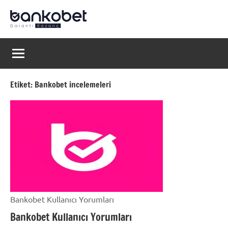
İçeriğe
geç
Bankobet
Bankobet
Websitesi
Giriş
Etiket:
Bankobet incelemeleri
Bankobet Kullanıcı Yorumları
Bankobet Kullanıcı Yorumları