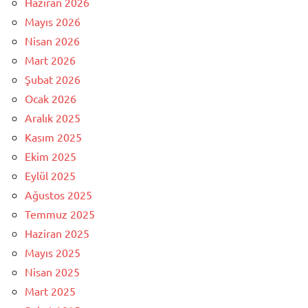
Haziran 2026
Mayıs 2026
Nisan 2026
Mart 2026
Şubat 2026
Ocak 2026
Aralık 2025
Kasım 2025
Ekim 2025
Eylül 2025
Ağustos 2025
Temmuz 2025
Haziran 2025
Mayıs 2025
Nisan 2025
Mart 2025