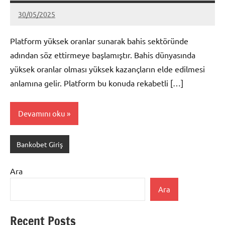
30/05/2025
Bankobet
Yorum
yapılmamış
Platform yüksek oranlar sunarak bahis sektöründe
adından söz ettirmeye başlamıştır. Bahis dünyasında
yüksek oranlar olması yüksek kazançların elde edilmesi
anlamına gelir. Platform bu konuda rekabetli […]
Devamını oku
Bankobet Giriş
Ara
Ara
Recent Posts