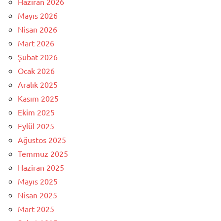
Haziran 2026
Mayıs 2026
Nisan 2026
Mart 2026
Şubat 2026
Ocak 2026
Aralık 2025
Kasım 2025
Ekim 2025
Eylül 2025
Ağustos 2025
Temmuz 2025
Haziran 2025
Mayıs 2025
Nisan 2025
Mart 2025