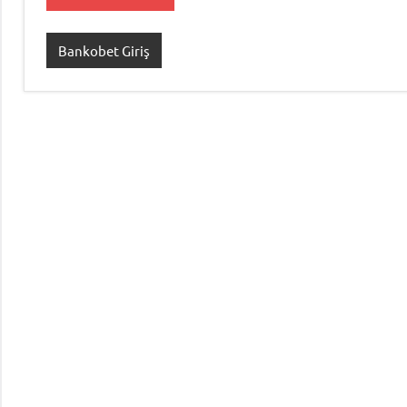
Bankobet Giriş