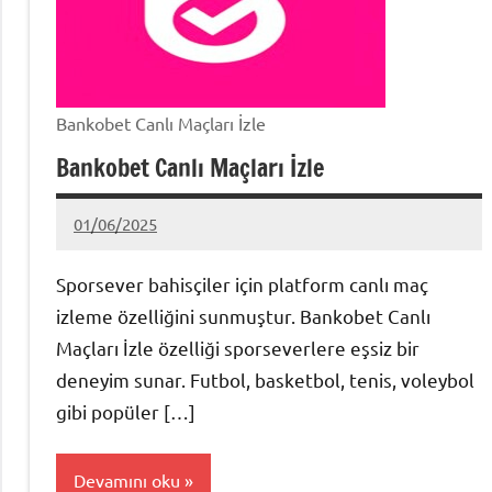
Bankobet Canlı Maçları İzle
Bankobet Canlı Maçları İzle
01/06/2025
Bankobet
Yorum
yapılmamış
Sporsever bahisçiler için platform canlı maç
izleme özelliğini sunmuştur. Bankobet Canlı
Maçları İzle özelliği sporseverlere eşsiz bir
deneyim sunar. Futbol, basketbol, tenis, voleybol
gibi popüler […]
Devamını oku