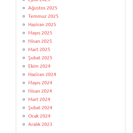
Ağustos 2025
Temmuz 2025
Haziran 2025
Mayıs 2025
Nisan 2025
Mart 2025
Şubat 2025
Ekim 2024
Haziran 2024
Mayıs 2024
Nisan 2024
Mart 2024
Şubat 2024
Ocak 2024
Aralık 2023