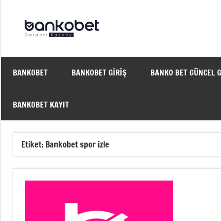
İçeriğe
geç
Bankobet
Bankobet
Websitesi
Giriş
BANKOBET
BANKOBET GIRIŞ
BANKO BET GÜNCEL G
BANKOBET KAYIT
Etiket:
Bankobet spor izle