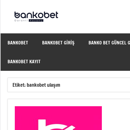
İçeriğe
geç
Bankobet
Bankobet
Websitesi
Giriş
BANKOBET
BANKOBET GIRIŞ
BANKO BET GÜNCEL G
BANKOBET KAYIT
Etiket:
bankobet ulaşım