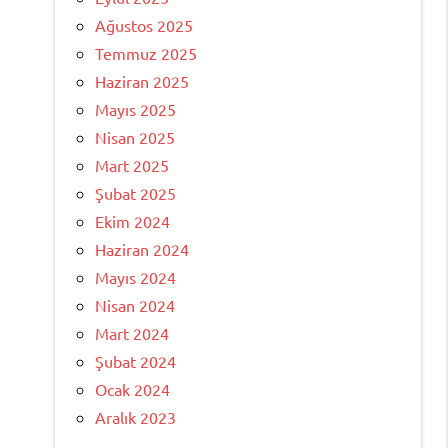
Ağustos 2025
Temmuz 2025
Haziran 2025
Mayıs 2025
Nisan 2025
Mart 2025
Şubat 2025
Ekim 2024
Haziran 2024
Mayıs 2024
Nisan 2024
Mart 2024
Şubat 2024
Ocak 2024
Aralık 2023