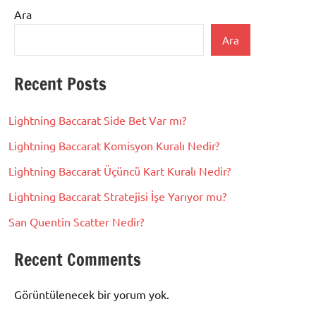
Ara
Ara
Recent Posts
Lightning Baccarat Side Bet Var mı?
Lightning Baccarat Komisyon Kuralı Nedir?
Lightning Baccarat Üçüncü Kart Kuralı Nedir?
Lightning Baccarat Stratejisi İşe Yarıyor mu?
San Quentin Scatter Nedir?
Recent Comments
Görüntülenecek bir yorum yok.