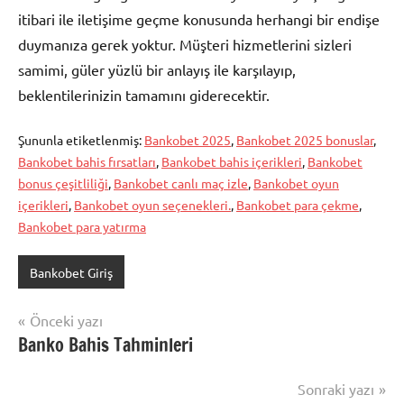
itibari ile iletişime geçme konusunda herhangi bir endişe
duymanıza gerek yoktur. Müşteri hizmetlerini sizleri
samimi, güler yüzlü bir anlayış ile karşılayıp,
beklentilerinizin tamamını giderecektir.
Şununla etiketlenmiş:
Bankobet 2025
,
Bankobet 2025 bonuslar
,
Bankobet bahis fırsatları
,
Bankobet bahis içerikleri
,
Bankobet
bonus çeşitliliği
,
Bankobet canlı maç izle
,
Bankobet oyun
içerikleri
,
Bankobet oyun seçenekleri.
,
Bankobet para çekme
,
Bankobet para yatırma
Bankobet Giriş
Yazı
Önceki yazı
Banko Bahis Tahminleri
gezinmesi
Sonraki yazı