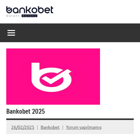
İçeriğe
geç
Bankobet
Bankobet
Websitesi
Giriş
Bankobet 2025
26/02/2025
Bankobet
Yorum yapılmamış