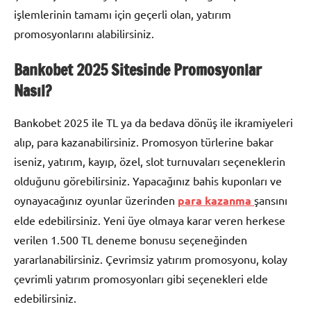
işlemlerinin tamamı için geçerli olan, yatırım
promosyonlarını alabilirsiniz.
Bankobet 2025 Sitesinde Promosyonlar
Nasıl?
Bankobet 2025 ile TL ya da bedava dönüş ile ikramiyeleri
alıp, para kazanabilirsiniz. Promosyon türlerine bakar
iseniz, yatırım, kayıp, özel, slot turnuvaları seçeneklerin
olduğunu görebilirsiniz. Yapacağınız bahis kuponları ve
oynayacağınız oyunlar üzerinden
para kazanma
şansını
elde edebilirsiniz. Yeni üye olmaya karar veren herkese
verilen 1.500 TL deneme bonusu seçeneğinden
yararlanabilirsiniz. Çevrimsiz yatırım promosyonu, kolay
çevrimli yatırım promosyonları gibi seçenekleri elde
edebilirsiniz.