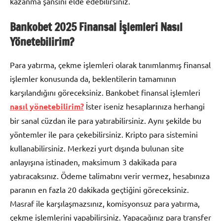
kazanma şansını elde edebilirsiniz.
Bankobet 2025 Finansal İşlemleri Nasıl
Yönetebilirim?
Para yatırma, çekme işlemleri olarak tanımlanmış finansal
işlemler konusunda da, beklentilerin tamamının
karşılandığını göreceksiniz. Bankobet finansal işlemleri
nasıl yönetebilirim?
İster iseniz hesaplarınıza herhangi
bir sanal cüzdan ile para yatırabilirsiniz. Aynı şekilde bu
yöntemler ile para çekebilirsiniz. Kripto para sistemini
kullanabilirsiniz. Merkezi yurt dışında bulunan site
anlayışına istinaden, maksimum 3 dakikada para
yatıracaksınız. Ödeme talimatını verir vermez, hesabınıza
paranın en fazla 20 dakikada geçtiğini göreceksiniz.
Masraf ile karşılaşmazsınız, komisyonsuz para yatırma,
çekme işlemlerini yapabilirsiniz. Yapacağınız para transfer