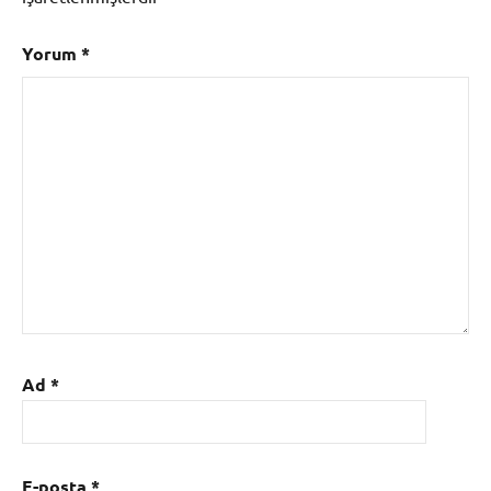
Yorum
*
Ad
*
E-posta
*