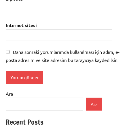
İnternet sitesi
Daha sonraki yorumlarımda kullanılması için adım, e-
posta adresim ve site adresim bu tarayıcıya kaydedilsin.
Ara
Ara
Recent Posts