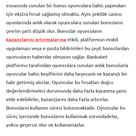
esnasında sunulan bir bonus oyunculara bahis yapmaları
için ekstra fırsat sağlamış olmakta. Aynı şekilde casino
oyunlarında anlık olarak oyunculara sunulan bonusların
çevrim şartı düşük olur. Bonuslar oyuncuların
kazançlarını artırmalarına
etkili, platformun mobil
uygulaması veya e-posta bildirimleri bu çeşit bonuslardan
oyuncuların haberdar olmasını sağlar. Bankobet
platformu tarafından oyunculara sunulan anlık bonuslarla
oyuncular bahis keyiflerini daha heyecanlı ve kazançlı bir
hale getirmiş olurlar. Oyuncular bu fırsatları doğru
değerlendirmeleri durumunda daha fazla kazanma şansı
elde edebilirler, kazançlarını daha fazla artırırlar.
Bonusların kullanım süresi bulunmaktadır. Oyuncular bu
süreç içerisinde bonuslarını kullanmak zorundadırlar,
yoksa geçersiz olur ve kullanamazlar.