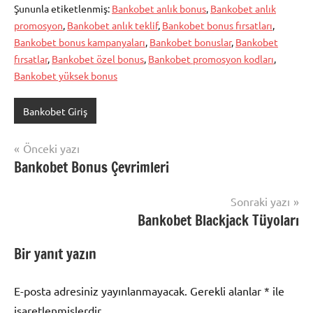
Şununla etiketlenmiş:
Bankobet anlık bonus
,
Bankobet anlık
promosyon
,
Bankobet anlık teklif
,
Bankobet bonus fırsatları
,
Bankobet bonus kampanyaları
,
Bankobet bonuslar
,
Bankobet
fırsatlar
,
Bankobet özel bonus
,
Bankobet promosyon kodları
,
Bankobet yüksek bonus
Bankobet Giriş
Yazı
Önceki yazı
Bankobet Bonus Çevrimleri
gezinmesi
Sonraki yazı
Bankobet Blackjack Tüyoları
Bir yanıt yazın
E-posta adresiniz yayınlanmayacak.
Gerekli alanlar
*
ile
işaretlenmişlerdir