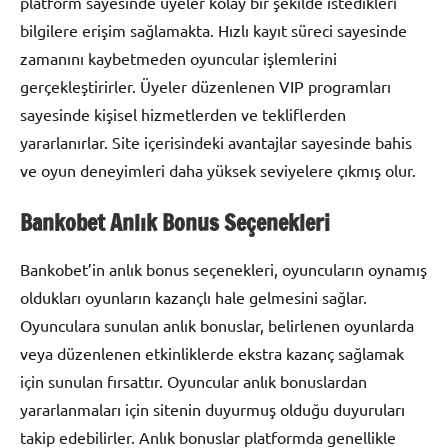
platform sayesinde üyeler kolay bir şekilde istedikleri
bilgilere erişim sağlamakta. Hızlı kayıt süreci sayesinde
zamanını kaybetmeden oyuncular işlemlerini
gerçekleştirirler. Üyeler düzenlenen VIP programları
sayesinde kişisel hizmetlerden ve tekliflerden
yararlanırlar. Site içerisindeki avantajlar sayesinde bahis
ve oyun deneyimleri daha yüksek seviyelere çıkmış olur.
Bankobet Anlık Bonus Seçenekleri
Bankobet’in anlık bonus seçenekleri, oyuncuların oynamış
oldukları oyunların kazançlı hale gelmesini sağlar.
Oyunculara sunulan anlık bonuslar, belirlenen oyunlarda
veya düzenlenen etkinliklerde ekstra kazanç sağlamak
için sunulan fırsattır. Oyuncular anlık bonuslardan
yararlanmaları için sitenin duyurmuş olduğu duyuruları
takip edebilirler. Anlık bonuslar platformda genellikle