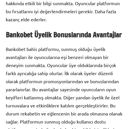
hakkında etkili bir bilgi sunmakta. Oyuncular platformun
bu fırsatlarını iyi değerlendirmeleri gerekir. Daha fazla
kazanç elde ederler.
Bankobet Üyelik Bonuslarında Avantajlar
Bankobet bahis platformu, sunmuş olduğu üyelik
avantajları ile oyuncularına eşi benzeri olmayan bir
deneyim sunmakta. Oyuncular üye olduklarında birçok
farklı ayrıcalığa sahip olurlar. İlk olarak üyeler düzenli
olarak platformun promosyonlarından ve bonuslarından
yararlanırlar. Bu avantajlar sayesinde oyuncuların oyun
keyifleri katlanmış olmakta. Diğer yandan üyelik ile özel
turnuvalara ve etkinliklere katılım gerçekleştirirler. Bu
durum rekabetin ve eğlencenin bir arada olmasına olanak
sağlar. Platformun sunmuş olduğu kullanıcı dostu