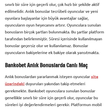
sınırlı bir süre için geçerli olur, çok hızlı bir şekilde aktif
edilmelidir. Anlık bonuslar tecrübeli oyuncular ve yeni
oyunlara başlayanlar için büyük avantajlar sağlar,
oyuncuların oyun heyecanını artırır. Oyunculara sunulan
bonusların birçok şartları bulunmakta. Bu şartlar platform
tarafından belirlenmiştir. Süresi içerisinde kullanılmayan
bonuslar geçersiz olur ve kullanılamaz. Bonuslar
oyuncuların bakiyelerine ek bakiye olarak yansıtmakta.
Bankobet Anlık Bonuslarda Canlı Maç
Anlık bonuslardan yararlanmak isteyen oyuncular
site
üzerindeki
duyuruları yakından takip etmeleri
gerekmekte. Bankobet oyunculara sunulan bonuslar
genellikle sınırlı bir süre için geçerli olur, oyuncular bu
süreleri iyi değerlendirmeleri gerekir. Platformun mobil