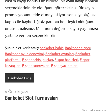
ekstra kayıp bonusu ile birlikte, bir aylık kayıp bonusu
seçeneklerinin de olduğunu göreceksiniz. Bir kayıp
promosyonunu elde etmeyi istiyor iseniz, yaptığınız
kupon ile kaybettiğiniz paranın belirleyici olduğunu
unutmamalısınız. Minimum değerde kayıp yaşanması
şartı ile verilen seçeneklerdir.
Şununla etiketlenmiş:
bankobet bahis
,
Bankobet e-spor
,
Bankobet oyun deneyimi
,
Bankobet oyunları
,
Bankobet
platformu
,
E-spor bahis ipuçları
,
E-spor bahisleri
,
E-spor
kazançları
,
E-spor turnuvaları
,
E-spor yatırımları
Bankobet Giriş
Yazı
Önceki yazı
Bankobet Slot Turnuvaları
gezinmesi
Sonraki yazı