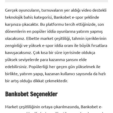
Gerçek oyuncuların, turnuvaların yer aldığı video destekli
teknolojik bahis kategorisi, Bankobet e-spor şeklinde
karşınıza çıkacaktır. Bu platformu tercih ettiğinizde, son
dönemlerin en popüler iddia oyunlarına yatırım yapmış
olacaksınız. Elbette market çeşitliliği, tahmin içeriklerinin
zenginliği ve yüksek e-spor iddia oranı ile büyük fırsatlara
kavuşacaksınız. Çok kısa bir süre içerisinde oldukça
yüksek seviyelerde para kazanma şansını elde
edebilirsiniz. Popülerliği her geçen gün yükselmek ile
birlikte, yatırım yapıp, kazanan kullanıcı sayısında da hızlı
bir artış olduğu dikkat çekmektedir.
Bankobet Seçenekler
Market çeşitliliğinin ortaya çıkarılmasında, Bankobet e-