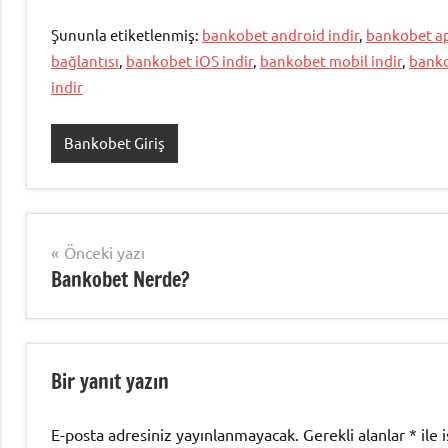
Şununla etiketlenmiş:
bankobet android indir
,
bankobet ap
bağlantısı
,
bankobet iOS indir
,
bankobet mobil indir
,
banko
indir
Bankobet Giriş
Yazı
Önceki yazı
Bankobet Nerde?
gezinmesi
Bir yanıt yazın
E-posta adresiniz yayınlanmayacak.
Gerekli alanlar
*
ile 