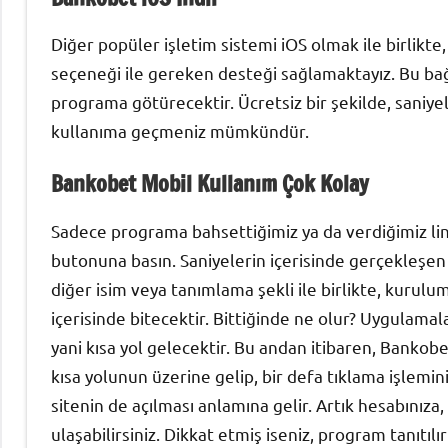
Diğer popüler işletim sistemi iOS olmak ile birlikte,
seçeneği ile gereken desteği sağlamaktayız. Bu bağl
programa götürecektir. Ücretsiz bir şekilde, saniy
kullanıma geçmeniz mümkündür.
Bankobet Mobil Kullanım Çok Kolay
Sadece programa bahsettiğimiz ya da verdiğimiz link
butonuna basın. Saniyelerin içerisinde gerçekleşe
diğer isim veya tanımlama şekli ile birlikte, kurul
içerisinde bitecektir. Bittiğinde ne olur? Uygulamal
yani kısa yol gelecektir. Bu andan itibaren, Banko
kısa yolunun üzerine gelip, bir defa tıklama işlemin
sitenin de açılması anlamına gelir. Artık hesabınıza
ulaşabilirsiniz. Dikkat etmiş iseniz, program tanıtılır