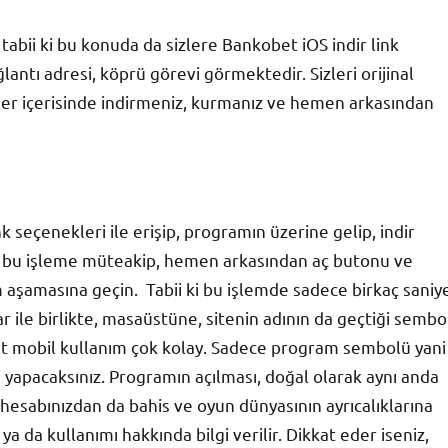
 tabii ki bu konuda da sizlere Bankobet iOS indir link
antı adresi, köprü görevi görmektedir. Sizleri orijinal
eler içerisinde indirmeniz, kurmanız ve hemen arkasından
 seçenekleri ile erişip, programın üzerine gelip, indir
n bu işleme müteakip, hemen arkasından aç butonu ve
um aşamasına geçin. Tabii ki bu işlemde sadece birkaç saniy
ar ile birlikte, masaüstüne, sitenin adının da geçtiği sembo
bet mobil kullanım çok kolay. Sadece program sembolü yani
i yapacaksınız. Programın açılması, doğal olarak aynı anda
, hesabınızdan da bahis ve oyun dünyasının ayrıcalıklarına
 ya da kullanımı hakkında bilgi verilir. Dikkat eder iseniz,