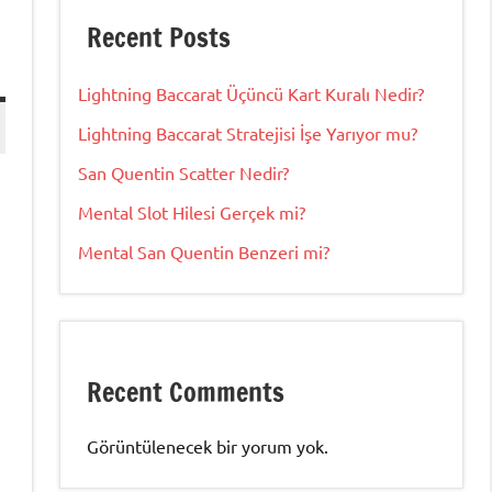
Recent Posts
Lightning Baccarat Üçüncü Kart Kuralı Nedir?
Lightning Baccarat Stratejisi İşe Yarıyor mu?
San Quentin Scatter Nedir?
Mental Slot Hilesi Gerçek mi?
Mental San Quentin Benzeri mi?
Recent Comments
Görüntülenecek bir yorum yok.