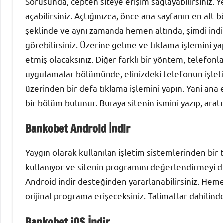
Sorusunda, cepten siteye erişim sağlayabilirsiniz. Ye
açabilirsiniz. Açtığınızda, önce ana sayfanın en alt
şeklinde ve aynı zamanda hemen altında, şimdi indir 
görebilirsiniz. Üzerine gelme ve tıklama işlemini y
etmiş olacaksınız. Diğer farklı bir yöntem, telefonl
uygulamalar bölümünde, elinizdeki telefonun işlet
üzerinden bir defa tıklama işlemini yapın. Yani ana
bir bölüm bulunur. Buraya sitenin ismini yazıp, aratı
Bankobet Android İndir
Yaygın olarak kullanılan işletim sistemlerinden bir
kullanıyor ve sitenin programını değerlendirmeyi 
Android indir desteğinden yararlanabilirsiniz. Heme
orijinal programa erişeceksiniz. Talimatlar dahilind
Bankobet iOS İndir