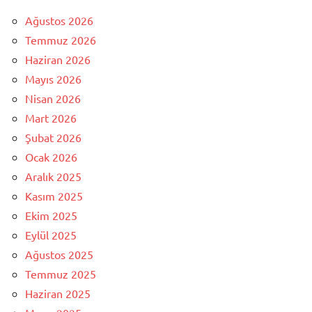
Ağustos 2026
Temmuz 2026
Haziran 2026
Mayıs 2026
Nisan 2026
Mart 2026
Şubat 2026
Ocak 2026
Aralık 2025
Kasım 2025
Ekim 2025
Eylül 2025
Ağustos 2025
Temmuz 2025
Haziran 2025