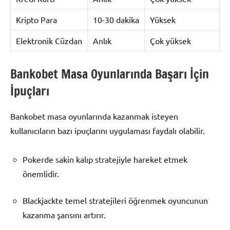
Kripto Para
10-30 dakika
Yüksek
Elektronik Cüzdan
Anlık
Çok yüksek
Bankobet Masa Oyunlarında Başarı İçin
İpuçları
Bankobet masa oyunlarında kazanmak isteyen
kullanıcıların bazı ipuçlarını uygulaması faydalı olabilir.
Pokerde sakin kalıp stratejiyle hareket etmek
önemlidir.
Blackjackte temel stratejileri öğrenmek oyuncunun
kazanma şansını artırır.