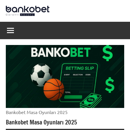
İçeriğe
geç
Bankobet
Bankobet
Websitesi
Giriş
Bankobet Masa Oyunları 2025
Bankobet Masa Oyunları 2025