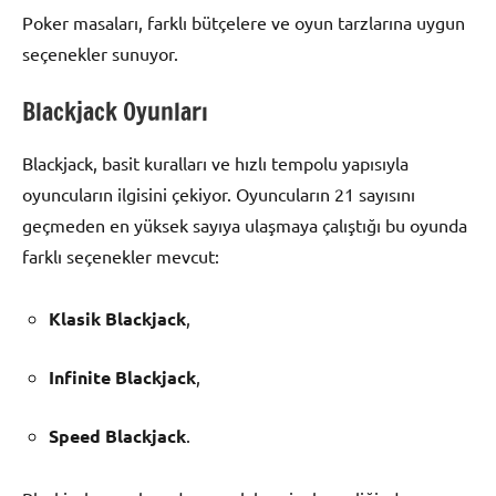
Poker masaları, farklı bütçelere ve oyun tarzlarına uygun
seçenekler sunuyor.
Blackjack Oyunları
Blackjack, basit kuralları ve hızlı tempolu yapısıyla
oyuncuların ilgisini çekiyor. Oyuncuların 21 sayısını
geçmeden en yüksek sayıya ulaşmaya çalıştığı bu oyunda
farklı seçenekler mevcut:
Klasik Blackjack
,
Infinite Blackjack
,
Speed Blackjack
.