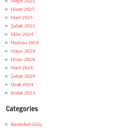
Mayıs 2025
Nisan 2025
Mart 2025
Şubat 2025
Ekim 2024
Haziran 2024
Mayıs 2024
Nisan 2024
Mart 2024
Şubat 2024
Ocak 2024
Aralık 2023
Categories
Bankobet Giriş