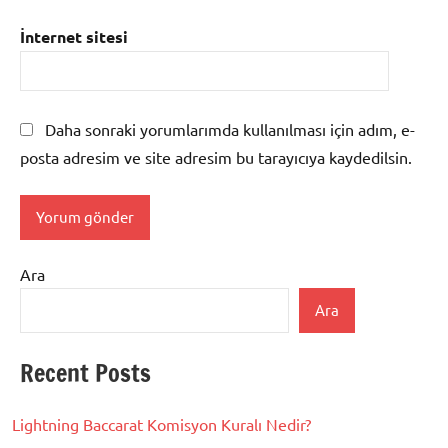
İnternet sitesi
Daha sonraki yorumlarımda kullanılması için adım, e-
posta adresim ve site adresim bu tarayıcıya kaydedilsin.
Ara
Ara
Recent Posts
Lightning Baccarat Komisyon Kuralı Nedir?