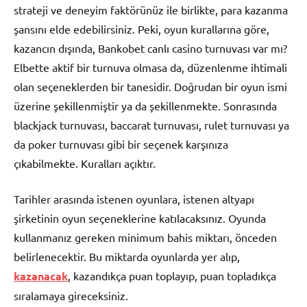
strateji ve deneyim faktörünüz ile birlikte, para kazanma
şansını elde edebilirsiniz. Peki, oyun kurallarına göre,
kazancın dışında, Bankobet canlı casino turnuvası var mı?
Elbette aktif bir turnuva olmasa da, düzenlenme ihtimali
olan seçeneklerden bir tanesidir. Doğrudan bir oyun ismi
üzerine şekillenmiştir ya da şekillenmekte. Sonrasında
blackjack turnuvası, baccarat turnuvası, rulet turnuvası ya
da poker turnuvası gibi bir seçenek karşınıza
çıkabilmekte. Kuralları açıktır.
Tarihler arasında istenen oyunlara, istenen altyapı
şirketinin oyun seçeneklerine katılacaksınız. Oyunda
kullanmanız gereken minimum bahis miktarı, önceden
belirlenecektir. Bu miktarda oyunlarda yer alıp,
kazanacak
, kazandıkça puan toplayıp, puan topladıkça
sıralamaya gireceksiniz.