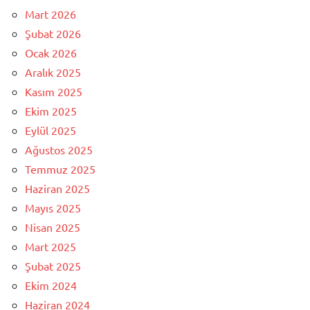
Mart 2026
Şubat 2026
Ocak 2026
Aralık 2025
Kasım 2025
Ekim 2025
Eylül 2025
Ağustos 2025
Temmuz 2025
Haziran 2025
Mayıs 2025
Nisan 2025
Mart 2025
Şubat 2025
Ekim 2024
Haziran 2024