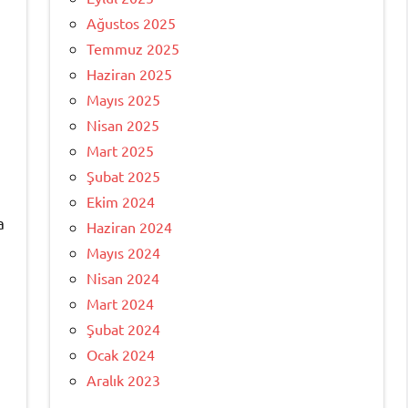
Ağustos 2025
Temmuz 2025
Haziran 2025
Mayıs 2025
Nisan 2025
Mart 2025
Şubat 2025
Ekim 2024
a
Haziran 2024
Mayıs 2024
Nisan 2024
Mart 2024
Şubat 2024
Ocak 2024
Aralık 2023