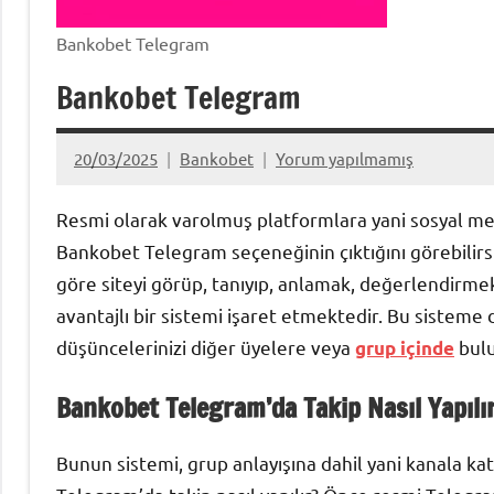
Bankobet Telegram
Bankobet Telegram
20/03/2025
Bankobet
Yorum yapılmamış
Resmi olarak varolmuş platformlara yani sosyal med
Bankobet Telegram seçeneğinin çıktığını görebilirsi
göre siteyi görüp, tanıyıp, anlamak, değerlendirme
avantajlı bir sistemi işaret etmektedir. Bu sisteme d
düşüncelerinizi diğer üyelere veya
bulu
grup içinde
Bankobet Telegram’da Takip Nasıl Yapılı
Bunun sistemi, grup anlayışına dahil yani kanala k