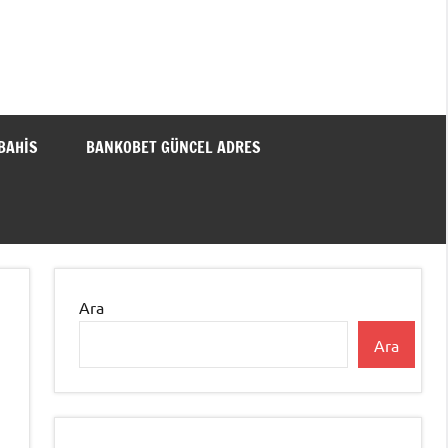
BAHIS
BANKOBET GÜNCEL ADRES
Ara
Ara