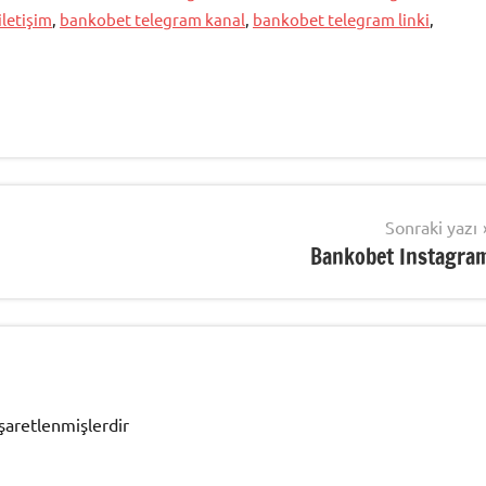
letişim
,
bankobet telegram kanal
,
bankobet telegram linki
,
Sonraki yazı
Bankobet Instagra
işaretlenmişlerdir