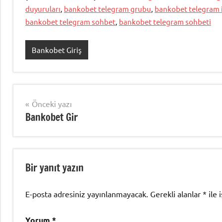
duyuruları
,
bankobet telegram grubu
,
bankobet telegram i
bankobet telegram sohbet
,
bankobet telegram sohbeti
Bankobet Giriş
Yazı
Önceki yazı
Bankobet Gir
gezinmesi
Bir yanıt yazın
E-posta adresiniz yayınlanmayacak.
Gerekli alanlar
*
ile 
Yorum
*