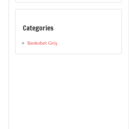
Categories
Bankobet Giriş