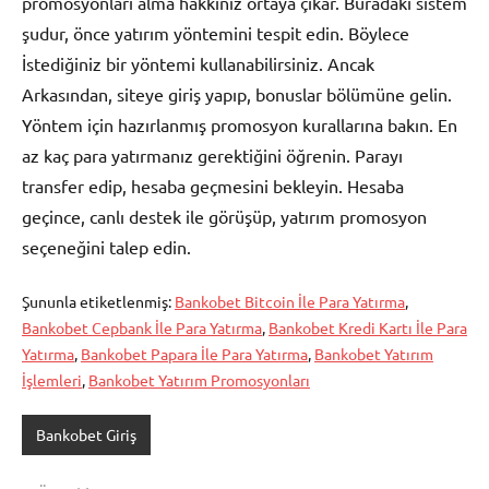
promosyonları alma hakkınız ortaya çıkar. Buradaki sistem
şudur, önce yatırım yöntemini tespit edin. Böylece
İstediğiniz bir yöntemi kullanabilirsiniz. Ancak
Arkasından, siteye giriş yapıp, bonuslar bölümüne gelin.
Yöntem için hazırlanmış promosyon kurallarına bakın. En
az kaç para yatırmanız gerektiğini öğrenin. Parayı
transfer edip, hesaba geçmesini bekleyin. Hesaba
geçince, canlı destek ile görüşüp, yatırım promosyon
seçeneğini talep edin.
Şununla etiketlenmiş:
Bankobet Bitcoin İle Para Yatırma
,
Bankobet Cepbank İle Para Yatırma
,
Bankobet Kredi Kartı İle Para
Yatırma
,
Bankobet Papara İle Para Yatırma
,
Bankobet Yatırım
İşlemleri
,
Bankobet Yatırım Promosyonları
Bankobet Giriş