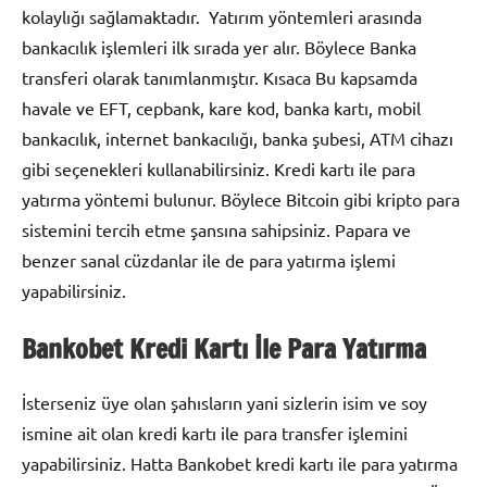
kolaylığı sağlamaktadır. Yatırım yöntemleri arasında
bankacılık işlemleri ilk sırada yer alır. Böylece Banka
transferi olarak tanımlanmıştır. Kısaca Bu kapsamda
havale ve EFT, cepbank, kare kod, banka kartı, mobil
bankacılık, internet bankacılığı, banka şubesi, ATM cihazı
gibi seçenekleri kullanabilirsiniz. Kredi kartı ile para
yatırma yöntemi bulunur. Böylece Bitcoin gibi kripto para
sistemini tercih etme şansına sahipsiniz. Papara ve
benzer sanal cüzdanlar ile de para yatırma işlemi
yapabilirsiniz.
Bankobet Kredi Kartı İle Para Yatırma
İsterseniz üye olan şahısların yani sizlerin isim ve soy
ismine ait olan kredi kartı ile para transfer işlemini
yapabilirsiniz. Hatta Bankobet kredi kartı ile para yatırma