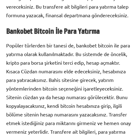
vereceksiniz. Bu transfere ait bilgileri para yatırma talep
formuna yazacak, finansal departmana göndereceksiniz.
Bankobet Bitcoin İle Para Yatırma
Popüler türlerden bir tanesi de, bankobet bitcoin ile para
yatırma olarak kullanılmaktadır. Bu sistemde de öncelik,
kripto para borsa şirketini terci edip, hesap açmaktır.
Kısaca Cüzdan numarasını elde edeceksiniz, hesabınıza
para yatıracaksınız. Bahis sitesine girecek, yatırım
yöntemlerinden bitcoin seçeneğini işaretleyeceksiniz.
Sitenin cüzdan ya da hesap numarası görülecektir. Bunu
kopyalayacaksınız, kendi bitcoin hesabınıza girip, ilgili
bölüme sitenin hesap numarasını yazacaksınız. Transfer
etmek istediğiniz para miktarını girmeniz ve hemen onay
vermeniz yeterlidir. Transfere ait bilgileri, para yatırma