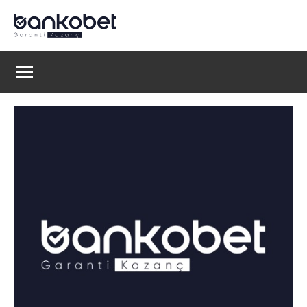
İçeriğe
geç
Bankobet
Bankobet
Websitesi
Giriş