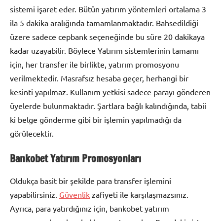
sistemi işaret eder. Bütün yatırım yöntemleri ortalama 3
ila 5 dakika aralığında tamamlanmaktadır. Bahsedildiği
üzere sadece cepbank seçeneğinde bu süre 20 dakikaya
kadar uzayabilir. Böylece Yatırım sistemlerinin tamamı
için, her transfer ile birlikte, yatırım promosyonu
verilmektedir. Masrafsız hesaba geçer, herhangi bir
kesinti yapılmaz. Kullanım yetkisi sadece parayı gönderen
üyelerde bulunmaktadır. Şartlara bağlı kalındığında, tabii
ki belge gönderme gibi bir işlemin yapılmadığı da
görülecektir.
Bankobet Yatırım Promosyonları
Oldukça basit bir şekilde para transfer işlemini
yapabilirsiniz.
Güvenlik
zafiyeti ile karşılaşmazsınız.
Ayrıca, para yatırdığınız için, bankobet yatırım