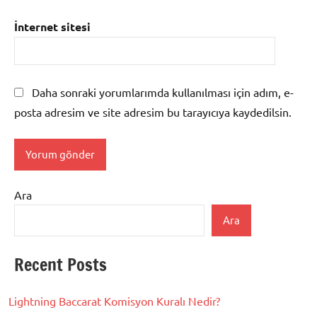
İnternet sitesi
Daha sonraki yorumlarımda kullanılması için adım, e-
posta adresim ve site adresim bu tarayıcıya kaydedilsin.
Ara
Ara
Recent Posts
Lightning Baccarat Komisyon Kuralı Nedir?