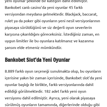
yeni oyunlar şeklinde bir kategori dahil edilmiştir.
Bankobet canlı casino’da yeni oyunlar 45 farklı
versiyondan meydana gelmektedir. Blackjack, baccarat,
rulet ya da poker gibi oyunların yeni nesil versiyonlarının
piyasaya sürüldüğünü ve siz değerli oyun severlerin
karşısına çıkarıldığını göreceksiniz. İstediğiniz zaman, en
uygun limitler ile bu oyunlara katılmanız ve kazanma
şansını elde etmeniz mümkündür.
Bankobet Slot’da Yeni Oyunlar
8.889 farklı oyun seçeneği sunulmakta olup, bu oyunların
içerisine yakın bir zaman içerisinde, Bankobet slot’da yeni
oyunlar başlığı ile birlikte, farklı versiyonlarında dahil
edildiği görülmektedir. 182 adet farklı yeni oyun
versiyonu dahil edilmiştir. Ayrıca, yeni olarak piyasaya
sürülmüş oyunların tamamında, diğerlerinde olduğu gibi