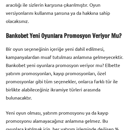
aracılığı ile sizlerin karşısına çıkarılmıştır. Oyun
versiyonlarını kullanma şansına ya da hakkına sahip
olacaksınız.
Bankobet Yeni Oyunlara Promosyon Veriyor Mu?
Bir oyun seçeneğinin içeriğe yeni dahil edilmesi,
kampanyalardan muaf tutulması anlamına gelmeyecektir.
Bankobet yeni oyunlara promosyon veriyor mu? Elbette
yatırım promosyonları, kayıp promosyonları, özel
promosyonlar gibi tüm seçenekler, onlarca farklı tür ile
birlikte alabileceğiniz ikramiye türleri arasında
bulunacaktır.
Yeni oyun olması, yatırım promosyonu ya da kayıp
promosyonu alamayacağınız anlamına gelmez. Bu
oyunlara katılmak için, her yatırım işleminde değişen %