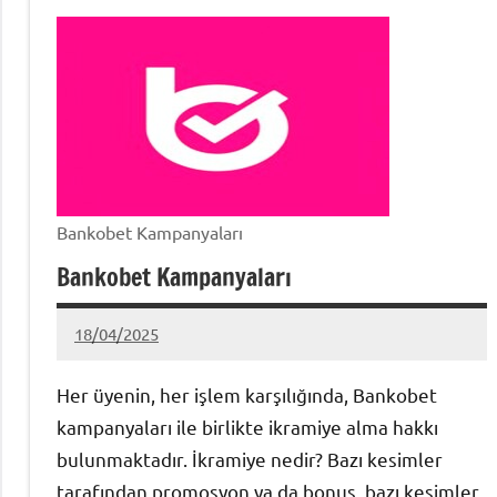
Bankobet Kampanyaları
Bankobet Kampanyaları
18/04/2025
Bankobet
Yorum
yapılmamış
Her üyenin, her işlem karşılığında, Bankobet
kampanyaları ile birlikte ikramiye alma hakkı
bulunmaktadır. İkramiye nedir? Bazı kesimler
tarafından promosyon ya da bonus, bazı kesimler