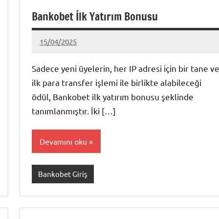
Bankobet İlk Yatırım Bonusu
15/04/2025
Bankobet
Yorum
yapılmamış
Sadece yeni üyelerin, her IP adresi için bir tane v
ilk para transfer işlemi ile birlikte alabileceği
ödül, Bankobet ilk yatırım bonusu şeklinde
tanımlanmıştır. İki […]
Devamını oku
Bankobet Giriş