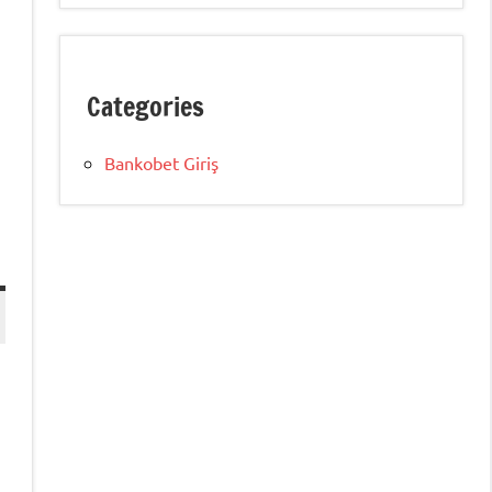
Categories
Bankobet Giriş