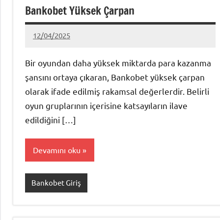
Bankobet Yüksek Çarpan
12/04/2025
Bankobet
Yorum
yapılmamış
Bir oyundan daha yüksek miktarda para kazanma
şansını ortaya çıkaran, Bankobet yüksek çarpan
olarak ifade edilmiş rakamsal değerlerdir. Belirli
oyun gruplarının içerisine katsayıların ilave
edildiğini […]
Devamını oku
Bankobet Giriş