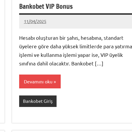
Bankobet VIP Bonus
11/04/2025
Bankobet
Yorum
yapılmamış
Hesabı oluşturan bir şahıs, hesabına, standart
üyelere göre daha yüksek limitlerde para yatırm
işlemi ve kullanma işlemi yapar ise, VIP üyelik
sınıfına dahil olacaktır. Bankobet […]
Devamını oku
Bankobet Giriş