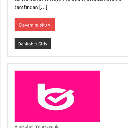
tarafından […]
Devamını oku
Bankobet Giriş
Bankobet Yeni Oyunlar