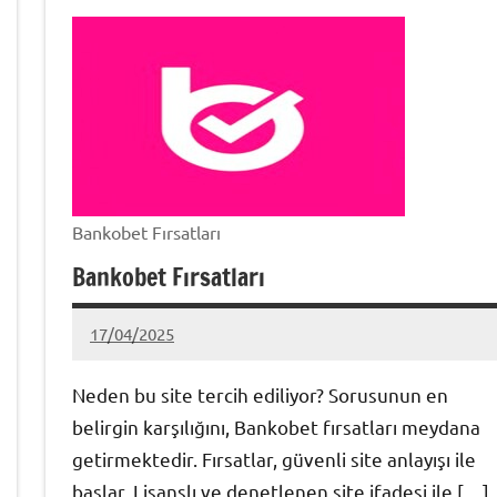
Bankobet Fırsatları
Bankobet Fırsatları
17/04/2025
Bankobet
Yorum
yapılmamış
Neden bu site tercih ediliyor? Sorusunun en
belirgin karşılığını, Bankobet fırsatları meydana
getirmektedir. Fırsatlar, güvenli site anlayışı ile
başlar. Lisanslı ve denetlenen site ifadesi ile […]