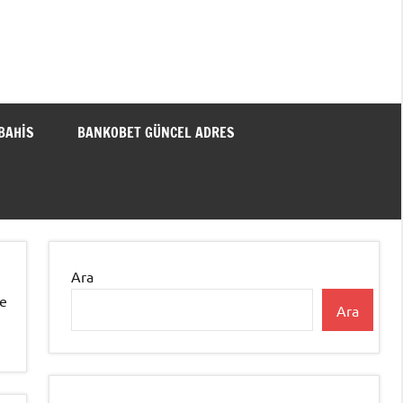
BAHIS
BANKOBET GÜNCEL ADRES
Ara
ve
Ara