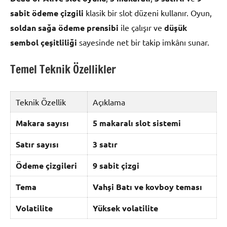
sabit ödeme çizgili
klasik bir slot düzeni kullanır. Oyun,
soldan sağa ödeme prensibi
ile çalışır ve
düşük
sembol çeşitliliği
sayesinde net bir takip imkânı sunar.
Temel Teknik Özellikler
Teknik Özellik
Açıklama
Makara sayısı
5 makaralı slot sistemi
Satır sayısı
3 satır
Ödeme çizgileri
9 sabit çizgi
Tema
Vahşi Batı ve kovboy teması
Volatilite
Yüksek volatilite