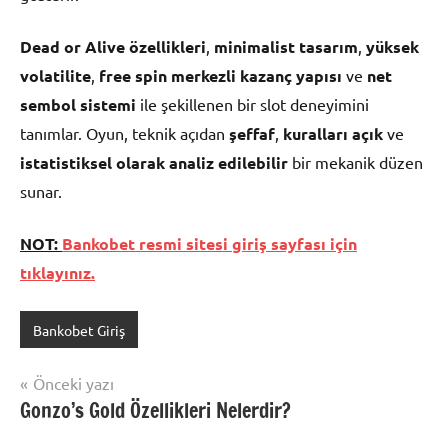
Dead or Alive özellikleri
,
minimalist tasarım
,
yüksek
volatilite
,
free spin merkezli kazanç yapısı
ve
net
sembol sistemi
ile şekillenen bir slot deneyimini
tanımlar. Oyun, teknik açıdan
şeffaf
,
kuralları açık
ve
istatistiksel olarak analiz edilebilir
bir mekanik düzen
sunar.
NOT:
Bankobet resmi sitesi giriş sayfası için
tıklayınız.
Bankobet Giriş
Yazı
Önceki yazı
Gonzo’s Gold Özellikleri Nelerdir?
gezinmesi