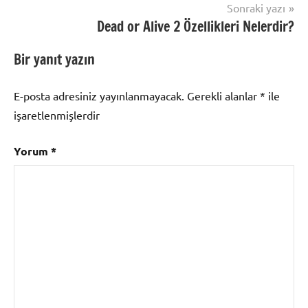
Sonraki yazı
Dead or Alive 2 Özellikleri Nelerdir?
Bir yanıt yazın
E-posta adresiniz yayınlanmayacak.
Gerekli alanlar
*
ile
işaretlenmişlerdir
Yorum
*