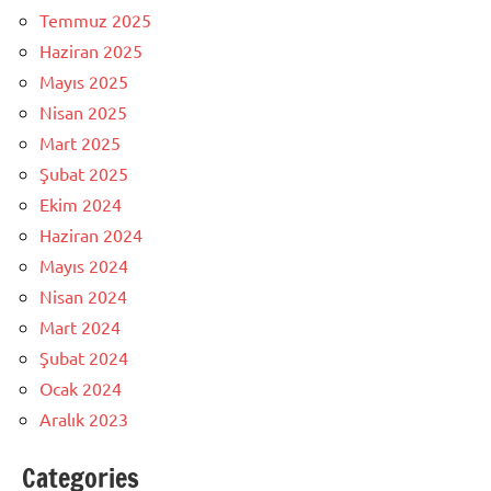
Temmuz 2025
Haziran 2025
Mayıs 2025
Nisan 2025
Mart 2025
Şubat 2025
Ekim 2024
Haziran 2024
Mayıs 2024
Nisan 2024
Mart 2024
Şubat 2024
Ocak 2024
Aralık 2023
Categories