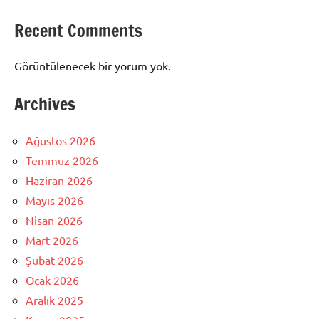
Recent Comments
Görüntülenecek bir yorum yok.
Archives
Ağustos 2026
Temmuz 2026
Haziran 2026
Mayıs 2026
Nisan 2026
Mart 2026
Şubat 2026
Ocak 2026
Aralık 2025