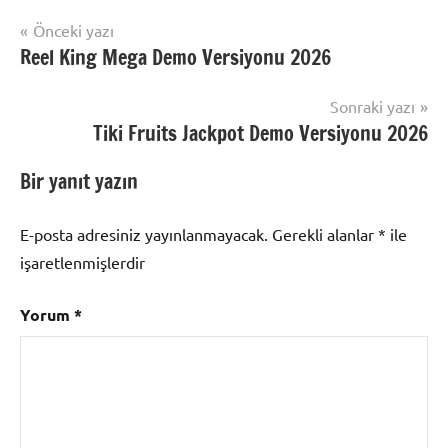
Yazı
Önceki yazı
Reel King Mega Demo Versiyonu 2026
gezinmesi
Sonraki yazı
Tiki Fruits Jackpot Demo Versiyonu 2026
Bir yanıt yazın
E-posta adresiniz yayınlanmayacak.
Gerekli alanlar
*
ile
işaretlenmişlerdir
Yorum
*