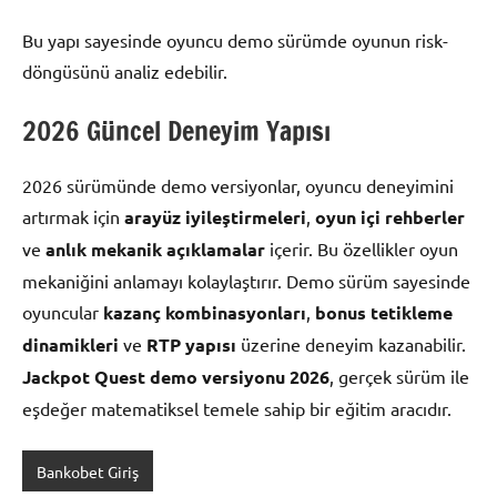
Bu yapı sayesinde oyuncu demo sürümde oyunun risk-
döngüsünü analiz edebilir.
2026 Güncel Deneyim Yapısı
2026 sürümünde demo versiyonlar, oyuncu deneyimini
artırmak için
arayüz iyileştirmeleri
,
oyun içi rehberler
ve
anlık mekanik açıklamalar
içerir. Bu özellikler oyun
mekaniğini anlamayı kolaylaştırır. Demo sürüm sayesinde
oyuncular
kazanç kombinasyonları
,
bonus tetikleme
dinamikleri
ve
RTP yapısı
üzerine deneyim kazanabilir.
Jackpot Quest demo versiyonu 2026
, gerçek sürüm ile
eşdeğer matematiksel temele sahip bir eğitim aracıdır.
Bankobet Giriş