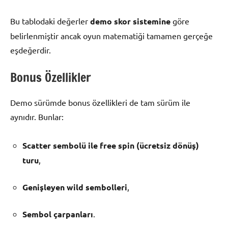
Bu tablodaki değerler
demo skor sistemine
göre
belirlenmiştir ancak oyun matematiği tamamen gerçeğe
eşdeğerdir.
Bonus Özellikler
Demo sürümde bonus özellikleri de tam sürüm ile
aynıdır. Bunlar:
Scatter sembolü ile free spin (ücretsiz dönüş)
turu
,
Genişleyen wild sembolleri
,
Sembol çarpanları
.