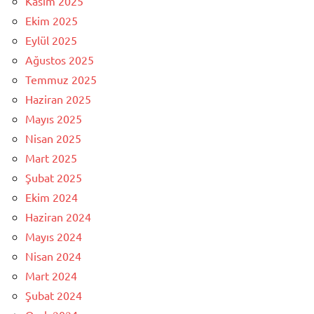
Kasım 2025
Ekim 2025
Eylül 2025
Ağustos 2025
Temmuz 2025
Haziran 2025
Mayıs 2025
Nisan 2025
Mart 2025
Şubat 2025
Ekim 2024
Haziran 2024
Mayıs 2024
Nisan 2024
Mart 2024
Şubat 2024