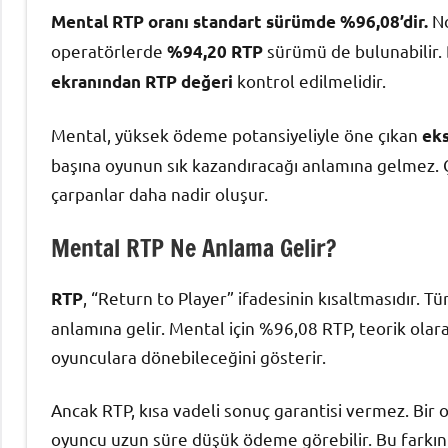
No
Mental RTP oranı standart sürümde %96,08’dir.
operatörlerde
sürümü de bulunabilir.
%94,20 RTP
kontrol edilmelidir.
ekranından RTP değeri
Mental, yüksek ödeme potansiyeliyle öne çıkan
eks
başına oyunun sık kazandıracağı anlamına gelmez. 
çarpanlar daha nadir oluşur.
Mental RTP Ne Anlama Gelir?
, “Return to Player” ifadesinin kısaltmasıdır.
RTP
anlamına gelir. Mental için %96,08 RTP, teorik ola
oyunculara dönebileceğini gösterir.
Ancak RTP, kısa vadeli sonuç garantisi vermez. Bir o
oyuncu uzun süre düşük ödeme görebilir. Bu farkı