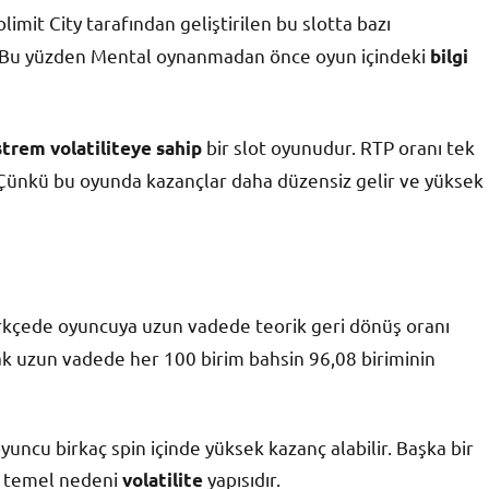
limit City tarafından geliştirilen bu slotta bazı
 Bu yüzden Mental oynanmadan önce oyun içindeki
bilgi
bir slot oyunudur. RTP oranı tek
trem volatiliteye sahip
Çünkü bu oyunda kazançlar daha düzensiz gelir ve yüksek
 Türkçede oyuncuya uzun vadede teorik geri dönüş oranı
rak uzun vadede her 100 birim bahsin 96,08 biriminin
yuncu birkaç spin içinde yüksek kazanç alabilir. Başka bir
n temel nedeni
yapısıdır.
volatilite