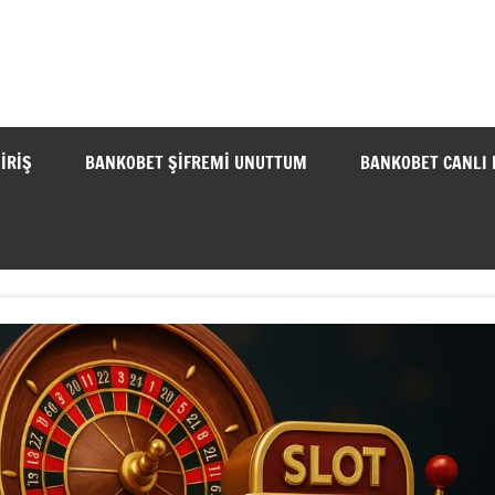
IRIŞ
BANKOBET ŞIFREMI UNUTTUM
BANKOBET CANLI 