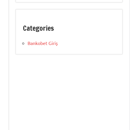
Categories
Bankobet Giriş