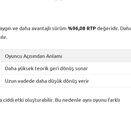
yaygın ve daha avantajlı sürüm
değeridir. Dah
%96,08 RTP
lır.
Oyuncu Açısından Anlamı
Daha yüksek teorik geri dönüş sunar
Uzun vadede daha düşük dönüş verir
ciddi etki oluşturabilir. Bu nedenle aynı oyunu farklı