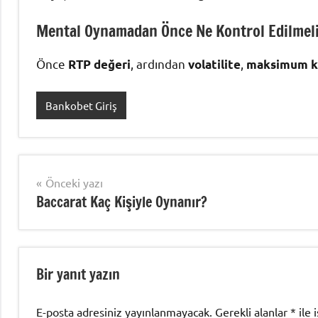
Mental Oynamadan Önce Ne Kontrol Edilmel
Önce
, ardından
,
RTP değeri
volatilite
maksimum k
Bankobet Giriş
Yazı
Önceki yazı
Baccarat Kaç Kişiyle Oynanır?
gezinmesi
Bir yanıt yazın
E-posta adresiniz yayınlanmayacak.
Gerekli alanlar
*
ile 