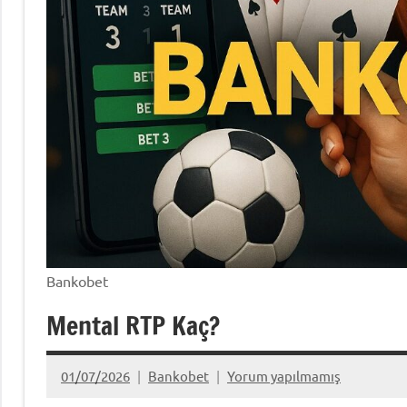
Bankobet
Mental RTP Kaç?
01/07/2026
Bankobet
Yorum yapılmamış