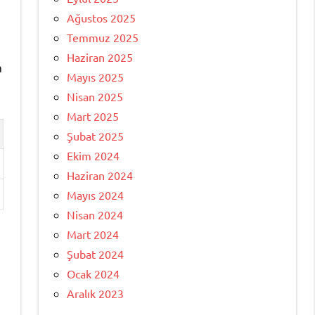
Ağustos 2025
Temmuz 2025
Haziran 2025
a
Mayıs 2025
Nisan 2025
Mart 2025
Şubat 2025
Ekim 2024
Haziran 2024
Mayıs 2024
Nisan 2024
Mart 2024
Şubat 2024
Ocak 2024
Aralık 2023