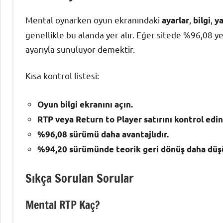
Mental oynarken oyun ekranındaki
,
,
ayarlar
bilgi
y
genellikle bu alanda yer alır. Eğer sitede %96,08 
ayarıyla sunuluyor demektir.
Kısa kontrol listesi:
Oyun bilgi ekranını açın.
RTP veya Return to Player satırını kontrol edin
%96,08 sürümü daha avantajlıdır.
%94,20 sürümünde teorik geri dönüş daha düş
Sıkça Sorulan Sorular
Mental RTP Kaç?