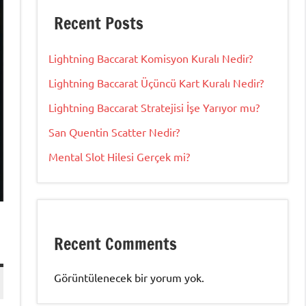
Recent Posts
Lightning Baccarat Komisyon Kuralı Nedir?
Lightning Baccarat Üçüncü Kart Kuralı Nedir?
Lightning Baccarat Stratejisi İşe Yarıyor mu?
San Quentin Scatter Nedir?
Mental Slot Hilesi Gerçek mi?
Recent Comments
Görüntülenecek bir yorum yok.