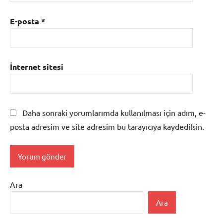
E-posta
*
İnternet sitesi
Daha sonraki yorumlarımda kullanılması için adım, e-
posta adresim ve site adresim bu tarayıcıya kaydedilsin.
Ara
Ara