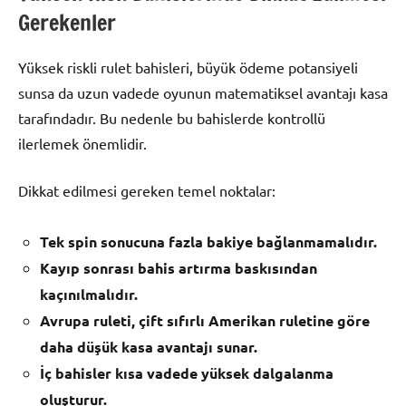
Gerekenler
Yüksek riskli rulet bahisleri, büyük ödeme potansiyeli
sunsa da uzun vadede oyunun matematiksel avantajı kasa
tarafındadır. Bu nedenle bu bahislerde kontrollü
ilerlemek önemlidir.
Dikkat edilmesi gereken temel noktalar:
Tek spin sonucuna fazla bakiye bağlanmamalıdır.
Kayıp sonrası bahis artırma baskısından
kaçınılmalıdır.
Avrupa ruleti, çift sıfırlı Amerikan ruletine göre
daha düşük kasa avantajı sunar.
İç bahisler kısa vadede yüksek dalgalanma
oluşturur.