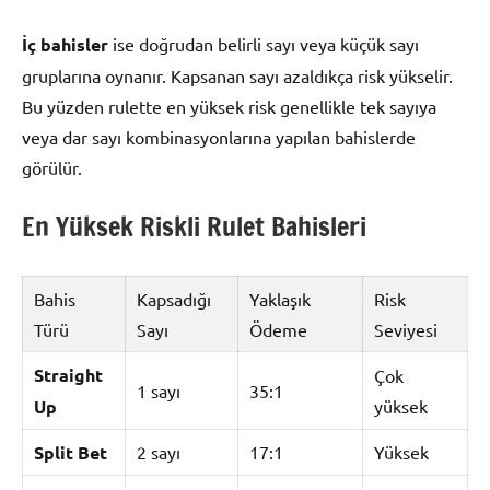
İç bahisler
ise doğrudan belirli sayı veya küçük sayı
gruplarına oynanır. Kapsanan sayı azaldıkça risk yükselir.
Bu yüzden rulette en yüksek risk genellikle tek sayıya
veya dar sayı kombinasyonlarına yapılan bahislerde
görülür.
En Yüksek Riskli Rulet Bahisleri
Bahis
Kapsadığı
Yaklaşık
Risk
Türü
Sayı
Ödeme
Seviyesi
Straight
Çok
1 sayı
35:1
Up
yüksek
Split Bet
2 sayı
17:1
Yüksek