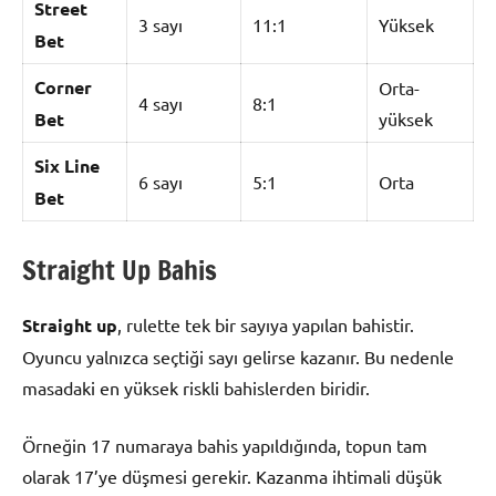
Street
3 sayı
11:1
Yüksek
Bet
Corner
Orta-
4 sayı
8:1
Bet
yüksek
Six Line
6 sayı
5:1
Orta
Bet
Straight Up Bahis
Straight up
, rulette tek bir sayıya yapılan bahistir.
Oyuncu yalnızca seçtiği sayı gelirse kazanır. Bu nedenle
masadaki en yüksek riskli bahislerden biridir.
Örneğin 17 numaraya bahis yapıldığında, topun tam
olarak 17’ye düşmesi gerekir. Kazanma ihtimali düşük