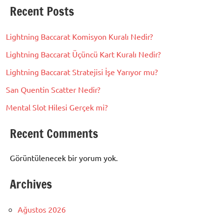
Recent Posts
Lightning Baccarat Komisyon Kuralı Nedir?
Lightning Baccarat Üçüncü Kart Kuralı Nedir?
Lightning Baccarat Stratejisi İşe Yarıyor mu?
San Quentin Scatter Nedir?
Mental Slot Hilesi Gerçek mi?
Recent Comments
Görüntülenecek bir yorum yok.
Archives
Ağustos 2026