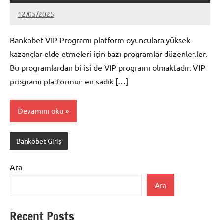
12/05/2025
Bankobet
Yorum
yapılmamış
Bankobet VIP Programı platform oyunculara yüksek
kazançlar elde etmeleri için bazı programlar düzenler.ler.
Bu programlardan birisi de VIP programı olmaktadır. VIP
programı platformun en sadık […]
Devamını oku
Bankobet Giriş
Ara
Ara
Recent Posts