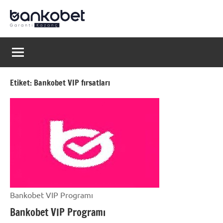
İçeriğe
geç
Bankobet
Bankobet
Websitesi
Giriş
Etiket:
Bankobet VIP fırsatları
Bankobet VIP Programı
Bankobet VIP Programı