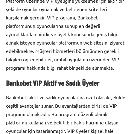
Platform üzerinde VIP üyeliğine yükselmek için aktif bir
şekilde oyunlar oynamak ve belirlenen kriterleri
karşılamak gerekir. VIP programı, Bankobet
platformunun oyuncularına sunup en değerli
ayrıcalıklardan biridir ve üyelik konusunda geniş bilgi
almak isteyen oyuncular platformun web sitesini ziyaret
edebilmekte. Müşteri hizmetleri bölümünden gerekli
bilgileri öğrenebilirler, mobil uygulama üzerinden VIP
programı hakkında bilgi rahat bir şekilde alınmakta.
Bankobet VIP Aktif ve Sadık Üyeler
Bankobet, aktif ve sadık oyuncularına özel olacak şekilde
çeşitli avantajlar sunar. Bu avantajlardan birisi de VIP
programı olmaktadır. Bu program düzenli olarak
platformu kullanan ve belirli bir bahis hacmine ulaşan
oyuncular için tasarlanmıştır. VIP üyeler kişisel hale