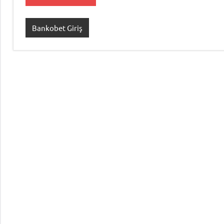
Bankobet Giriş