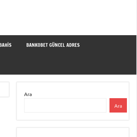
BAHIS
BANKOBET GÜNCEL ADRES
Ara
Ara