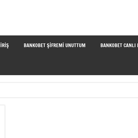
IRIŞ
BANKOBET ŞIFREMI UNUTTUM
BANKOBET CANLI 