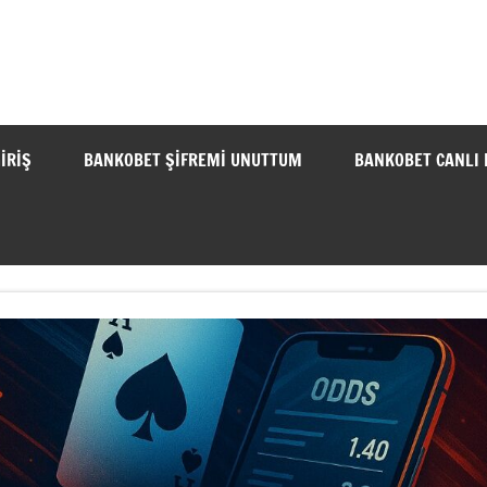
IRIŞ
BANKOBET ŞIFREMI UNUTTUM
BANKOBET CANLI 