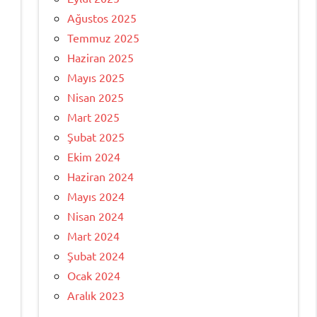
Ağustos 2025
Temmuz 2025
Haziran 2025
Mayıs 2025
Nisan 2025
Mart 2025
Şubat 2025
Ekim 2024
Haziran 2024
Mayıs 2024
Nisan 2024
Mart 2024
Şubat 2024
Ocak 2024
Aralık 2023