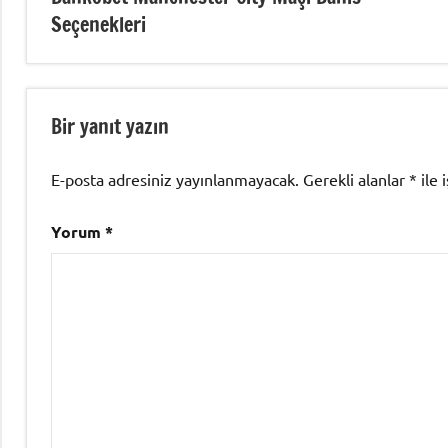
gezinmesi
Seçenekleri
Bir yanıt yazın
E-posta adresiniz yayınlanmayacak.
Gerekli alanlar
*
ile 
Yorum
*