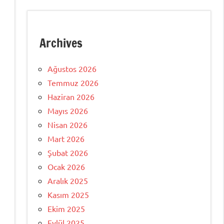
Archives
Ağustos 2026
Temmuz 2026
Haziran 2026
Mayıs 2026
Nisan 2026
Mart 2026
Şubat 2026
Ocak 2026
Aralık 2025
Kasım 2025
Ekim 2025
Eylül 2025