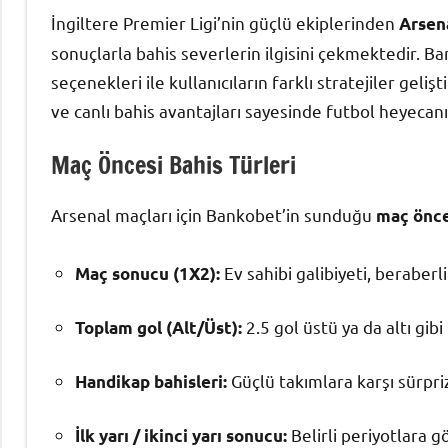
İngiltere Premier Ligi’nin güçlü ekiplerinden
Arsen
sonuçlarla bahis severlerin ilgisini çekmektedir. B
seçenekleri ile kullanıcıların farklı stratejiler geliş
ve canlı bahis avantajları sayesinde futbol heyecanı
Maç Öncesi Bahis Türleri
Arsenal maçları için Bankobet’in sunduğu
maç önce
Ev sahibi galibiyeti, beraber
Maç sonucu (1X2):
2.5 gol üstü ya da altı gib
Toplam gol (Alt/Üst):
Güçlü takımlara karşı sürpriz
Handikap bahisleri:
Belirli periyotlara 
İlk yarı / ikinci yarı sonucu: