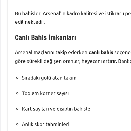
Bu bahisler, Arsenal’in kadro kalitesi ve istikrarl
edilmektedir.
Canlı Bahis İmkanları
Arsenal maçlarını takip ederken
seçeneğ
canlı bahis
göre sürekli değişen oranlar, heyecanı artırır. Ban
Sıradaki golü atan takım
Toplam korner sayısı
Kart sayıları ve disiplin bahisleri
Anlık skor tahminleri