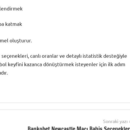
rlendirmek
aba katmak
emel oluşturur.
eçenekleri, canlı oranlar ve detaylı istatistik desteğiyle
bol keyfini kazanca dönüştürmek isteyenler için ilk adım
dır.
Sonraki yazı
Bankobet Newcastle Maçı Bahis Seçenekler