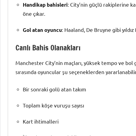
: City’nin güçlü rakiplerine k
Handikap bahisleri
öne çıkar.
: Haaland, De Bruyne gibi yıldız
Gol atan oyuncu
Canlı Bahis Olanakları
Manchester City’nin maçları, yüksek tempo ve bol go
sırasında oyuncular şu seçeneklerden yararlanabilir
Bir sonraki golü atan takım
Toplam köşe vuruşu sayısı
Kart ihtimalleri