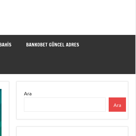
BAHIS
BANKOBET GÜNCEL ADRES
Ara
Ara