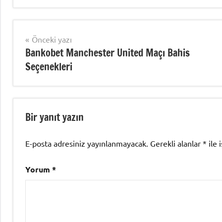
Yazı
Önceki yazı
Bankobet Manchester United Maçı Bahis
gezinmesi
Seçenekleri
Bir yanıt yazın
E-posta adresiniz yayınlanmayacak.
Gerekli alanlar
*
ile 
Yorum
*