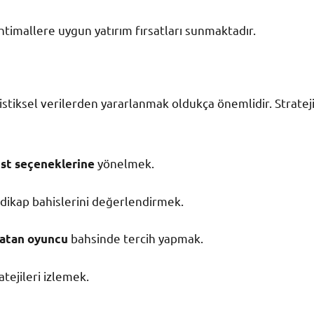
timallere uygun yatırım fırsatları sunmaktadır.
stiksel verilerden yararlanmak oldukça önemlidir. Stratej
yönelmek.
st seçeneklerine
ikap bahislerini değerlendirmek.
bahsinde tercih yapmak.
ü atan oyuncu
tejileri izlemek.